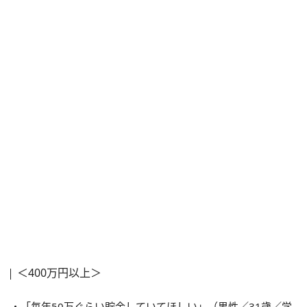
＜400万円以上＞
・「毎年50万ぐらい貯金していてほしい」（男性／31歳／学