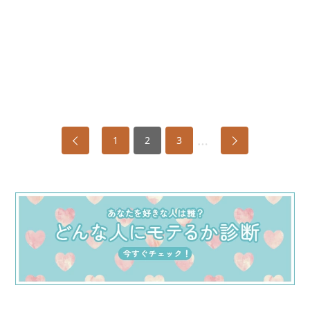
…
1
2
3