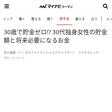
恋する
トップ
働く
整える
磨く
暮らす
占う
メ
30歳で貯金ゼロ!? 30代独身女性の貯金
額と将来必要になるお金
石川福美（トータルファイナンシャルアドバイザー）
ファナティック
更新: 2019.04.18