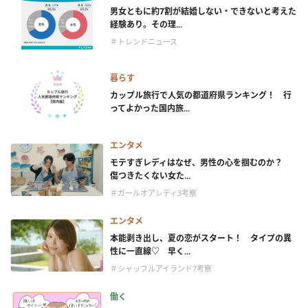
男女ともに約7割が結婚しない・できないと考えた
経験あり。その理...
＃トレンドニュース
暮らす
カップル旅行で人気の都道府県ランキング！ 行
ってよかった国内旅...
エンタメ
モテすぎレディはなぜ、男性の心を掴むのか？
傷つきたくない女た...
＃ガールオアレディ3考察
エンタメ
本能剥き出し、夏の恋がスタート！ タイプの異
性に一直線♡ 早く...
＃シャッフルアイランド7考察
働く