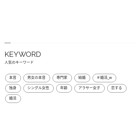
KEYWORD
人気のキーワード
本音
男女の本音
専門家
結婚
＃婚活_w
独身
シングル女性
年齢
アラサー女子
恋する
婚活