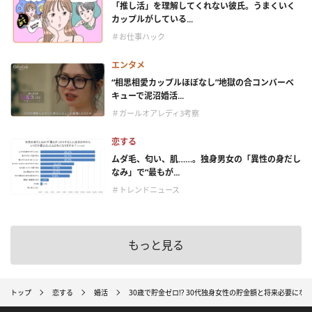
「推し活」を理解してくれない彼氏。うまくいく
カップルがしている...
＃お仕事ハック
エンタメ
“相思相愛カップルほぼなし”地獄の合コンバーベ
キューで泥沼婚活...
＃ガールオアレディ3考察
恋する
ムダ毛、匂い、肌……。独身男女の「異性の身だし
なみ」で“最もが...
＃トレンドニュース
もっと見る
トップ
恋する
婚活
30歳で貯金ゼロ!? 30代独身女性の貯金額と将来必要にな