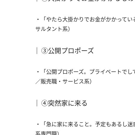
・「やたら大掛かりでお金がかかっている
サルタント系）
③公開プロポーズ
・「公開プロポーズ。プライベートでし
／販売職・サービス系）
④突然家に来る
・「急に家に来ること。予定もあるし迷
系専門職）