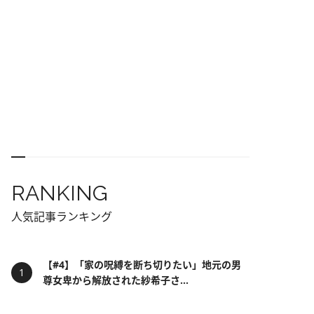
RANKING
人気記事ランキング
【#4】「家の呪縛を断ち切りたい」地元の男
尊女卑から解放された紗希子さ...