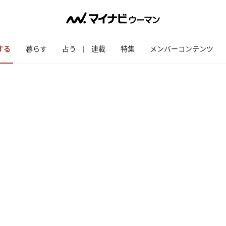
する
暮らす
占う
連載
特集
メンバーコンテンツ