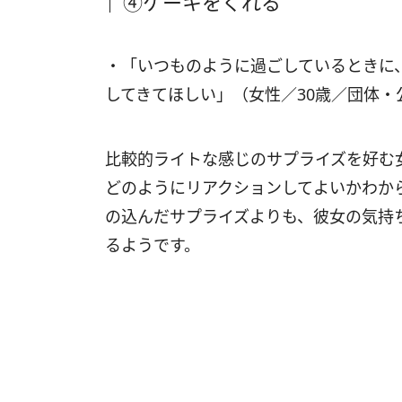
④ケーキをくれる
・「いつものように過ごしているときに
してきてほしい」（女性／30歳／団体
比較的ライトな感じのサプライズを好む
どのようにリアクションしてよいかわか
の込んだサプライズよりも、彼女の気持
るようです。