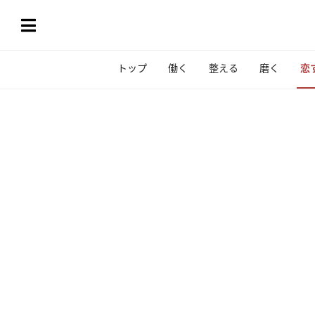
トップ
働く
整える
磨く
恋