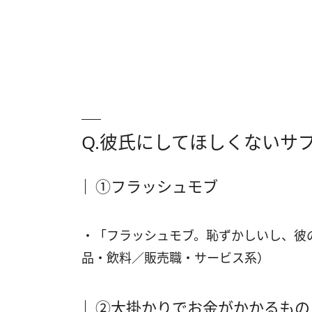
Q.彼氏にしてほしくないサ
①フラッシュモブ
・「フラッシュモブ。恥ずかしいし、彼
品・飲料／販売職・サービス系）
②大掛かりでお金がかかるもの