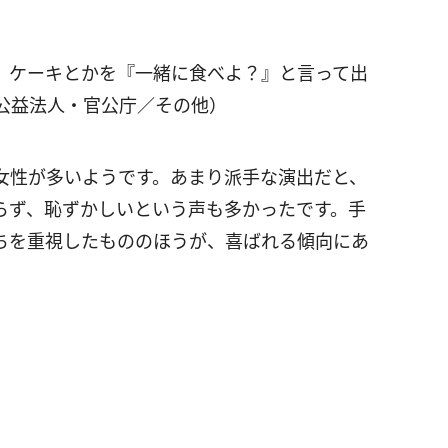
、ケーキとかを『一緒に食べよ？』と言って出
・公益法人・官公庁／その他）
女性が多いようです。あまり派手な演出だと、
らず、恥ずかしいという声も多かったです。手
ちを重視したもののほうが、喜ばれる傾向にあ