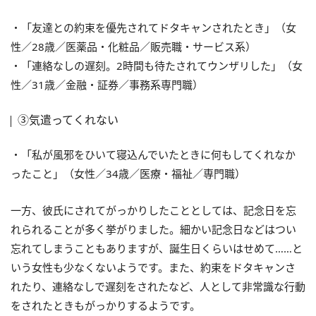
・「友達との約束を優先されてドタキャンされたとき」（女
性／28歳／医薬品・化粧品／販売職・サービス系）
・「連絡なしの遅刻。2時間も待たされてウンザリした」（女
性／31歳／金融・証券／事務系専門職）
③気遣ってくれない
・「私が風邪をひいて寝込んでいたときに何もしてくれなか
ったこと」（女性／34歳／医療・福祉／専門職）
一方、彼氏にされてがっかりしたこととしては、記念日を忘
れられることが多く挙がりました。細かい記念日などはつい
忘れてしまうこともありますが、誕生日くらいはせめて……と
いう女性も少なくないようです。また、約束をドタキャンさ
れたり、連絡なしで遅刻をされたなど、人として非常識な行動
をされたときもがっかりするようです。