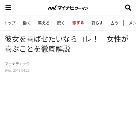
恋する
トップ
働く
整える
磨く
暮らす
占う
メ
彼女を喜ばせたいならコレ！ 女性が
喜ぶことを徹底解説
ファナティック
更新: 2019.04.25