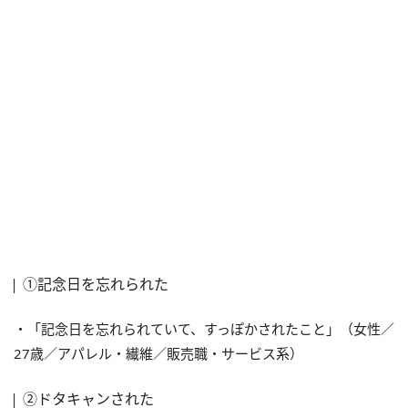
①記念日を忘れられた
・「記念日を忘れられていて、すっぽかされたこと」（女性／
27歳／アパレル・繊維／販売職・サービス系）
②ドタキャンされた