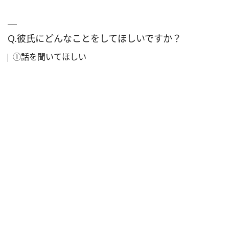
Q.彼氏にどんなことをしてほしいですか？
①話を聞いてほしい