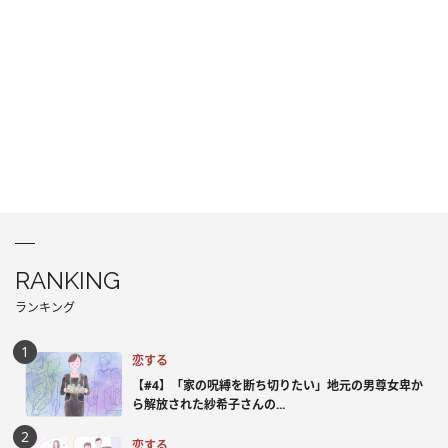
RANKING
ランキング
恋する
【#4】「家の呪縛を断ち切りたい」地元の男尊女卑か
ら解放された紗希子さんの...
恋する