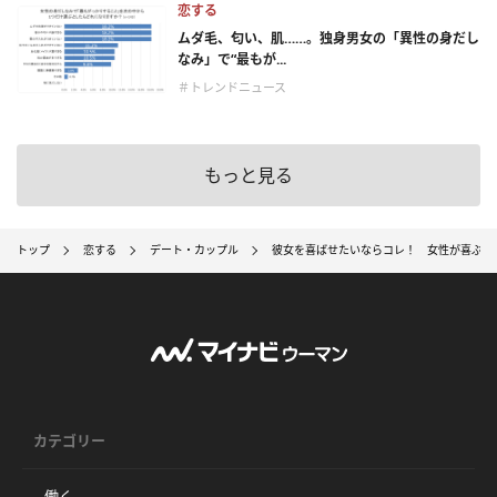
恋する
ムダ毛、匂い、肌……。独身男女の「異性の身だし
なみ」で“最もが...
＃トレンドニュース
もっと見る
トップ
恋する
デート・カップル
彼女を喜ばせたいならコレ！ 女性が喜ぶこ
カテゴリー
働く