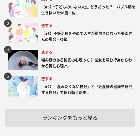
【#5】“子どものいない人生”どうだった？ バブル期を
生き抜いた56歳・佐...
恋する
【#6】不妊治療をやめて人生が前向きになった美南さ
んの場合・後編
恋する
噛み癖のある彼氏の心理って？ 彼女を噛む行為からわ
かる男性心理7つ
恋する
【#2】「産みたくない自分」と「妊産婦の健康を研究
する自分」で揺れ動く聡美...
ランキングをもっと見る