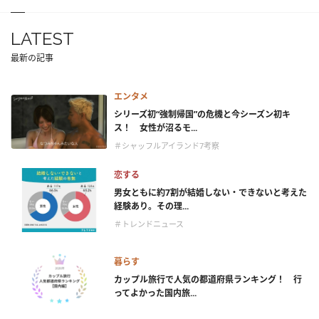
LATEST
最新の記事
エンタメ
シリーズ初“強制帰国”の危機と今シーズン初キ
ス！ 女性が沼るモ...
＃シャッフルアイランド7考察
恋する
男女ともに約7割が結婚しない・できないと考えた
経験あり。その理...
＃トレンドニュース
暮らす
カップル旅行で人気の都道府県ランキング！ 行
ってよかった国内旅...