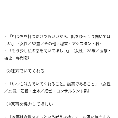
・「相づちを打つだけでもいいから、話をゆっくり聞いてほ
しい」（女性／32歳／その他／秘書・アシスタント職）
・「もう少し私の話を聞いてほしい」（女性／28歳／医療・
福祉／専門職）
②味方でいてくれる
・「いつも味方でいてくれること。誠実であること」（女性
／25歳／建設・土木／経営・コンサルタント系）
③家事を協力してほしい
・「家事は女性メインという考えは捨てて、お互い協力する