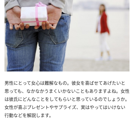
男性にとって女心は難解なもの。彼女を喜ばせてあげたいと
思っても、なかなかうまくいかないこともありますよね。女性
は彼氏にどんなことをしてもらいと思っているのでしょうか。
女性が喜ぶプレゼントやサプライズ、実はやってはいけない
行動などを解説します。