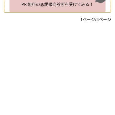
PR 無料の恋愛傾向診断を受けてみる！
1ページ/4ページ