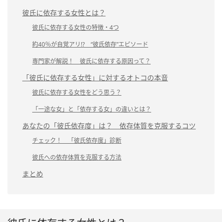
彼氏に依存する女性とは？
彼氏に依存する女性の特徴・4つ
約40％が自覚アリ!? “彼氏依存”エピソード
専門家が解説！ 彼氏に依存する原因って？
「彼氏に依存する女性」に対するオトコの本音
彼氏に依存する女性をどう思う？
「一途な女」と「依存する女」の違いとは？
あなたの「彼氏依存度」は？ 依存体質を克服するコツ
チェック！ 「彼氏依存度」診断
彼氏への依存体質を克服する方法
まとめ