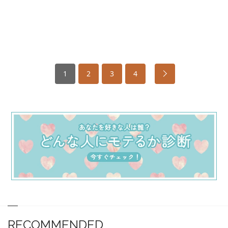
1
2
3
4
RECOMMENDED