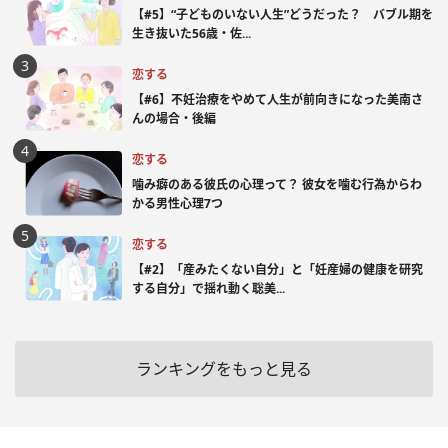
【#5】“子どものいない人生”どうだった？ バブル期を
生き抜いた56歳・佐...
恋する
【#6】不妊治療をやめて人生が前向きになった美南さ
んの場合・後編
恋する
噛み癖のある彼氏の心理って？ 彼女を噛む行為からわ
かる男性心理7つ
恋する
【#2】「産みたくない自分」と「妊産婦の健康を研究
する自分」で揺れ動く聡美...
ランキングをもっと見る