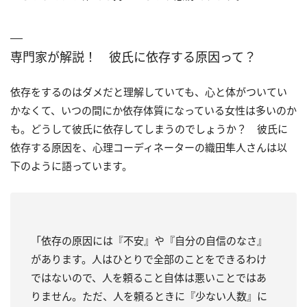
専門家が解説！ 彼氏に依存する原因って？
依存をするのはダメだと理解していても、心と体がついてい
かなくて、いつの間にか依存体質になっている女性は多いのか
も。どうして彼氏に依存してしまうのでしょうか？ 彼氏に
依存する原因を、心理コーディネーターの織田隼人さんは以
下のように語っています。
「依存の原因には『不安』や『自分の自信のなさ』
があります。人はひとりで全部のことをできるわけ
ではないので、人を頼ること自体は悪いことではあ
りません。ただ、人を頼るときに『少ない人数』に