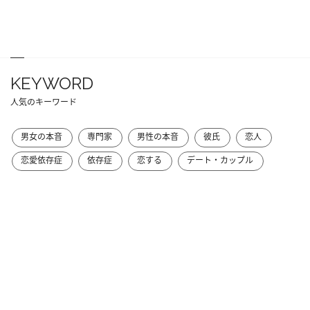
KEYWORD
人気のキーワード
男女の本音
専門家
男性の本音
彼氏
恋人
恋愛依存症
依存症
恋する
デート・カップル