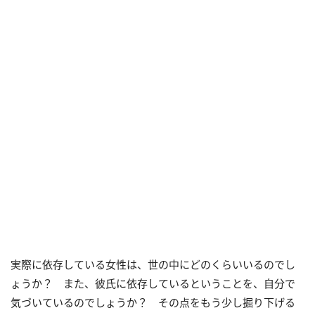
実際に依存している女性は、世の中にどのくらいいるのでし
ょうか？ また、彼氏に依存しているということを、自分で
気づいているのでしょうか？ その点をもう少し掘り下げる