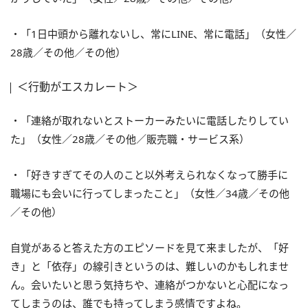
・「1日中頭から離れないし、常にLINE、常に電話」（女性／
28歳／その他／その他）
＜行動がエスカレート＞
・「連絡が取れないとストーカーみたいに電話したりしてい
た」（女性／28歳／その他／販売職・サービス系）
・「好きすぎてその人のこと以外考えられなくなって勝手に
職場にも会いに行ってしまったこと」（女性／34歳／その他
／その他）
自覚があると答えた方のエピソードを見て来ましたが、「好
き」と「依存」の線引きというのは、難しいのかもしれませ
ん。会いたいと思う気持ちや、連絡がつかないと心配になっ
てしまうのは、誰でも持ってしまう感情ですよね。