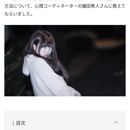
方法について、心理コーディネーターの織田隼人さんに教えて
もらいました。
目次