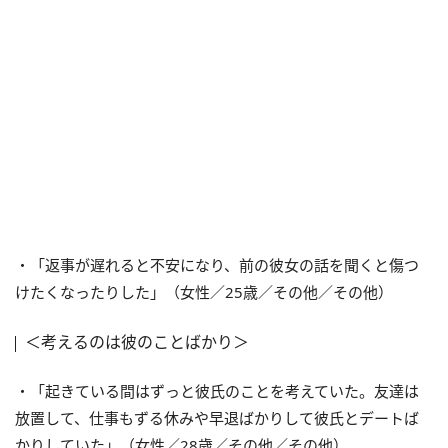
・「返事が遅れると不安になり、前の彼女の話を聞くと傷つ
けたくなったりした」（女性／25歳／その他／その他）
＜考えるのは彼のことばかり＞
・「起きている間はずっと彼氏のことを考えていた。友達は
放置して、仕事もずる休みや早退ばかりして彼氏とデートば
かりしていた」（女性／28歳／その他／その他）