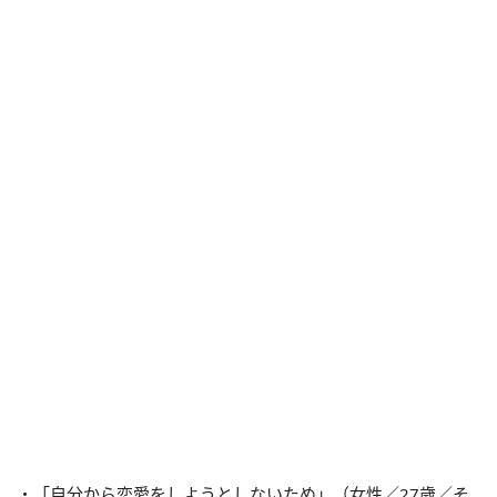
・「自分から恋愛をしようとしないため」（女性／27歳／そ