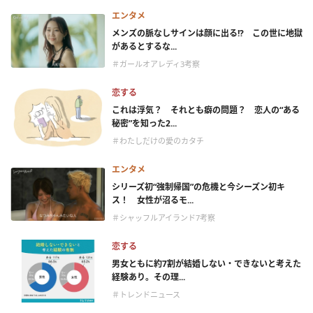
エンタメ
メンズの脈なしサインは顔に出る!? この世に地獄
があるとするな...
＃ガールオアレディ3考察
恋する
これは浮気？ それとも癖の問題？ 恋人の“ある
秘密”を知った2...
＃わたしだけの愛のカタチ
エンタメ
シリーズ初“強制帰国”の危機と今シーズン初キ
ス！ 女性が沼るモ...
＃シャッフルアイランド7考察
恋する
男女ともに約7割が結婚しない・できないと考えた
経験あり。その理...
＃トレンドニュース