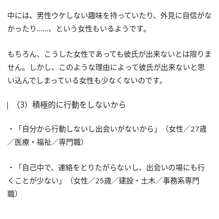
中には、男性ウケしない趣味を持っていたり、外見に自信がな
かったり……、という女性もいるようです。
もちろん、こうした女性であっても彼氏が出来ないとは限りま
せん。しかし、このような理由によって彼氏が出来ないと思
い込んでしまっている女性も少なくないのです。
（3）積極的に行動をしないから
・「自分から行動しないし出会いがないから」（女性／27歳
／医療・福祉／専門職）
・「自己中で、連絡をとりたがらないし、出会いの場にも行
くことが少ない」（女性／25歳／建設・土木／事務系専門
職）