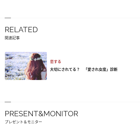
RELATED
関連記事
恋する
大切にされてる？ 「愛され女度」診断
PRESENT&MONITOR
プレゼント＆モニター