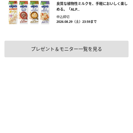
良質な植物性ミルクを、手軽においしく楽し
める。「ALP...
申込締切
2026.08.29（土）23:59まで
プレゼント＆モニター一覧を見る