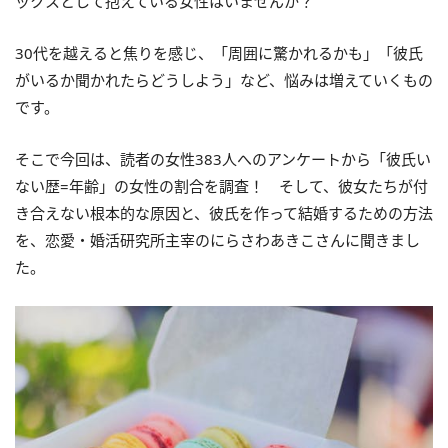
ックスとして抱えている女性はいませんか？
30代を越えると焦りを感じ、「周囲に驚かれるかも」「彼氏
がいるか聞かれたらどうしよう」など、悩みは増えていくもの
です。
そこで今回は、読者の女性383人へのアンケートから「彼氏い
ない歴=年齢」の女性の割合を調査！ そして、彼女たちが付
き合えない根本的な原因と、彼氏を作って結婚するための方法
を、恋愛・婚活研究所主宰のにらさわあきこさんに聞きまし
た。