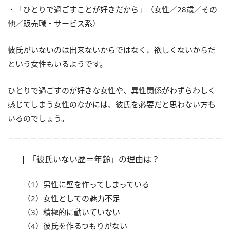
・「ひとりで過ごすことが好きだから」（女性／28歳／その
他／販売職・サービス系）
彼氏がいないのは出来ないからではなく、欲しくないからだ
という女性もいるようです。
ひとりで過ごすのが好きな女性や、異性関係がわずらわしく
感じてしまう女性のなかには、彼氏を必要だと思わない方も
いるのでしょう。
「彼氏いない歴＝年齢」の理由は？
（1）男性に壁を作ってしまっている
（2）女性としての魅力不足
（3）積極的に動いていない
（4）彼氏を作るつもりがない