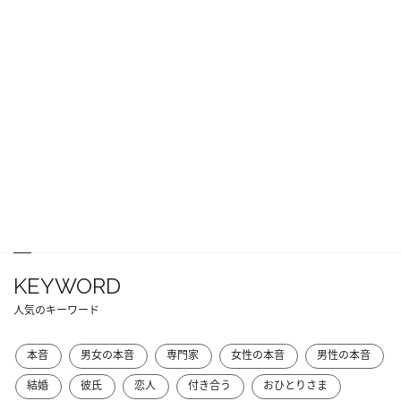
KEYWORD
人気のキーワード
本音
男女の本音
専門家
女性の本音
男性の本音
結婚
彼氏
恋人
付き合う
おひとりさま