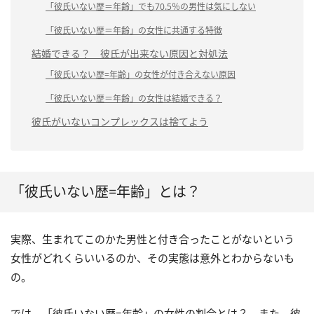
「彼氏いない歴＝年齢」でも70.5％の男性は気にしない
「彼氏いない歴＝年齢」の女性に共通する特徴
結婚できる？ 彼氏が出来ない原因と対処法
「彼氏いない歴=年齢」の女性が付き合えない原因
「彼氏いない歴＝年齢」の女性は結婚できる？
彼氏がいないコンプレックスは捨てよう
「彼氏いない歴=年齢」とは？
実際、生まれてこのかた男性と付き合ったことがないという
女性がどれくらいいるのか、その実態は意外とわからないも
の。
では、「彼氏いない歴=年齢」の女性の割合とは？ また、彼