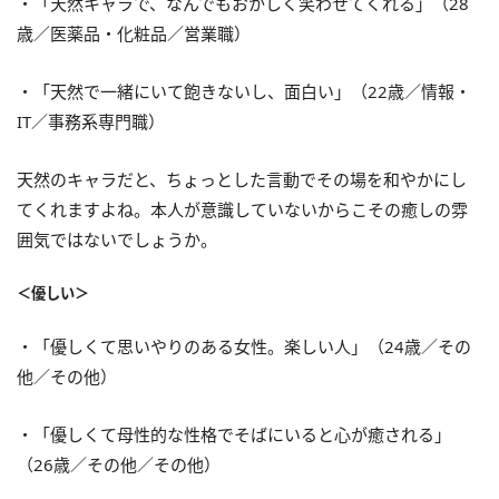
・「天然キャラで、なんでもおかしく笑わせてくれる」（28
歳／医薬品・化粧品／営業職）
・「天然で一緒にいて飽きないし、面白い」（22歳／情報・
IT／事務系専門職）
天然のキャラだと、ちょっとした言動でその場を和やかにし
てくれますよね。本人が意識していないからこその癒しの雰
囲気ではないでしょうか。
＜優しい＞
・「優しくて思いやりのある女性。楽しい人」（24歳／その
他／その他）
・「優しくて母性的な性格でそばにいると心が癒される」
（26歳／その他／その他）