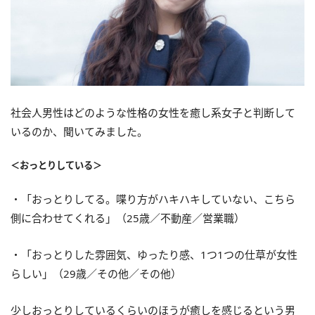
社会人男性はどのような性格の女性を癒し系女子と判断して
いるのか、聞いてみました。
＜おっとりしている＞
・「おっとりしてる。喋り方がハキハキしていない、こちら
側に合わせてくれる」（25歳／不動産／営業職）
・「おっとりした雰囲気、ゆったり感、1つ1つの仕草が女性
らしい」（29歳／その他／その他）
少しおっとりしているくらいのほうが癒しを感じるという男