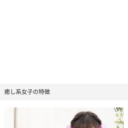
癒し系女子の特徴