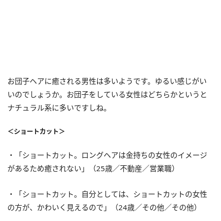
お団子ヘアに癒される男性は多いようです。ゆるい感じがい
いのでしょうか。お団子をしている女性はどちらかというと
ナチュラル系に多いですしね。
＜ショートカット＞
・「ショートカット。ロングヘアは金持ちの女性のイメージ
があるため癒されない」（25歳／不動産／営業職）
・「ショートカット。自分としては、ショートカットの女性
の方が、かわいく見えるので」（24歳／その他／その他）