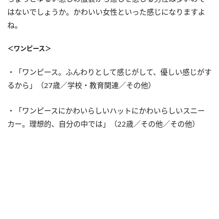
はないでしょうか。かわいい女性といった感じになりますよ
ね。
＜ワンピース＞
・「ワンピース。ふんわりとして感じがして、優しい感じがす
るから」（27歳／学校・教育関連／その他）
・「ワンピースにかわいらしいハットにかわいらしいスニー
カー。理想的、自分の中では」（22歳／その他／その他）