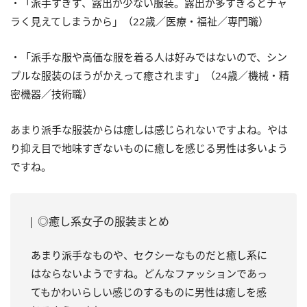
・「派手すぎず、露出が少ない服装。露出が多すぎるとチャ
ラく見えてしまうから」（22歳／医療・福祉／専門職）
・「派手な服や高価な服を着る人は好みではないので、シン
プルな服装のほうがかえって癒されます」（24歳／機械・精
密機器／技術職）
あまり派手な服装からは癒しは感じられないですよね。やは
り抑え目で地味すぎないものに癒しを感じる男性は多いよう
ですね。
◎癒し系女子の服装まとめ
あまり派手なものや、セクシーなものだと癒し系に
はならないようですね。どんなファッションであっ
てもかわいらしい感じのするものに男性は癒しを感