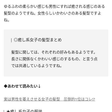
ゆるふわの柔らかい感じも男性にすれば癒される感じのある
髪型のようですね。女性らしいかわいさのある髪型ですよ
ね。
◎癒し系女子の髪型まとめ
髪型に関しては、それぞれの好みもあるようです。
長さに関係なくかわいい感じのするもの、と言う点
では共通しているようですね。
◆あわせて読みたい↓
実は男性を萎えさせる女子の髪型 圧倒的1位はコレ!?
★癒し系女子の服装