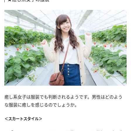
癒し系女子は服装でも判断されるようです。男性はどのよう
な服装に癒しを感じるのでしょうか。
＜スカートスタイル＞