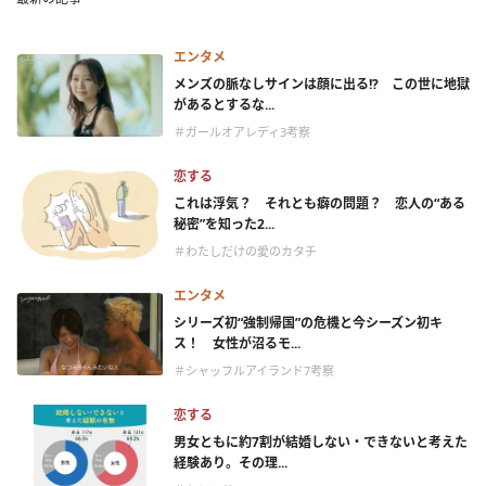
エンタメ
メンズの脈なしサインは顔に出る!? この世に地獄
があるとするな...
＃ガールオアレディ3考察
恋する
これは浮気？ それとも癖の問題？ 恋人の“ある
秘密”を知った2...
＃わたしだけの愛のカタチ
エンタメ
シリーズ初“強制帰国”の危機と今シーズン初キ
ス！ 女性が沼るモ...
＃シャッフルアイランド7考察
恋する
男女ともに約7割が結婚しない・できないと考えた
経験あり。その理...