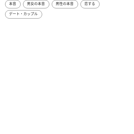
本音
男女の本音
男性の本音
恋する
デート・カップル