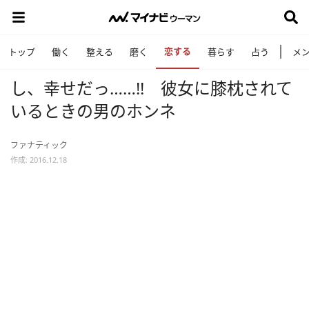
恋する
トップ
働く
整える
磨く
暮らす
占う
メ
し、幸せだっ……!! 彼女に膝枕されて
いるときの男のホンネ
ファナティック
作成: 2016.12.18