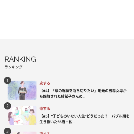
RANKING
ランキング
恋する
【#4】「家の呪縛を断ち切りたい」地元の男尊女卑か
ら解放された紗希子さんの...
恋する
【#5】“子どものいない人生”どうだった？ バブル期を
生き抜いた56歳・佐...