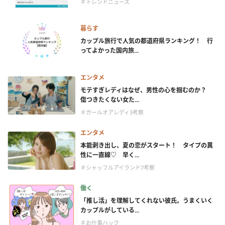
＃トレンドニュース
暮らす
カップル旅行で人気の都道府県ランキング！ 行
ってよかった国内旅...
エンタメ
モテすぎレディはなぜ、男性の心を掴むのか？
傷つきたくない女た...
＃ガールオアレディ3考察
エンタメ
本能剥き出し、夏の恋がスタート！ タイプの異
性に一直線♡ 早く...
＃シャッフルアイランド7考察
働く
「推し活」を理解してくれない彼氏。うまくいく
カップルがしている...
＃お仕事ハック