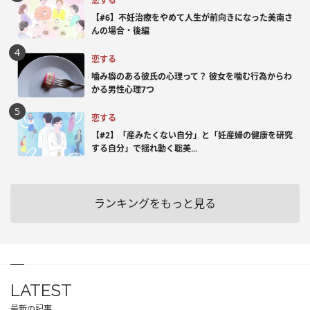
恋する
【#6】不妊治療をやめて人生が前向きになった美南さ
んの場合・後編
恋する
噛み癖のある彼氏の心理って？ 彼女を噛む行為からわ
かる男性心理7つ
恋する
【#2】「産みたくない自分」と「妊産婦の健康を研究
する自分」で揺れ動く聡美...
ランキングをもっと見る
LATEST
最新の記事