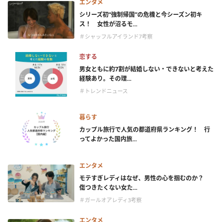
エンタメ
シリーズ初“強制帰国”の危機と今シーズン初キ
ス！ 女性が沼るモ...
＃シャッフルアイランド7考察
恋する
男女ともに約7割が結婚しない・できないと考えた
経験あり。その理...
＃トレンドニュース
暮らす
カップル旅行で人気の都道府県ランキング！ 行
ってよかった国内旅...
エンタメ
モテすぎレディはなぜ、男性の心を掴むのか？
傷つきたくない女た...
＃ガールオアレディ3考察
エンタメ