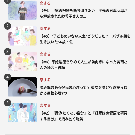
恋する
【#4】「家の呪縛を断ち切りたい」地元の男尊女卑か
ら解放された紗希子さんの...
恋する
【#5】“子どものいない人生”どうだった？ バブル期を
生き抜いた56歳・佐...
恋する
【#6】不妊治療をやめて人生が前向きになった美南さ
んの場合・後編
恋する
噛み癖のある彼氏の心理って？ 彼女を噛む行為からわ
かる男性心理7つ
恋する
【#2】「産みたくない自分」と「妊産婦の健康を研究
する自分」で揺れ動く聡美...