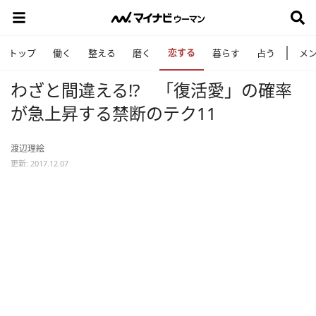
恋する
トップ
働く
整える
磨く
暮らす
占う
メ
わざと間違える!? 「復活愛」の確率
が急上昇する禁断のテク11
渡辺理絵
更新: 2017.12.07