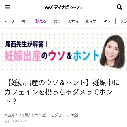
整える
トップ
働く
磨く
恋する
暮らす
占う
メ
【妊娠出産のウソ＆ホント】妊娠中に
カフェインを摂っちゃダメってホン
ト？
尾西芳子（産婦人科専門医）
ヨダヒロコ／六識
更新: 2018.07.26