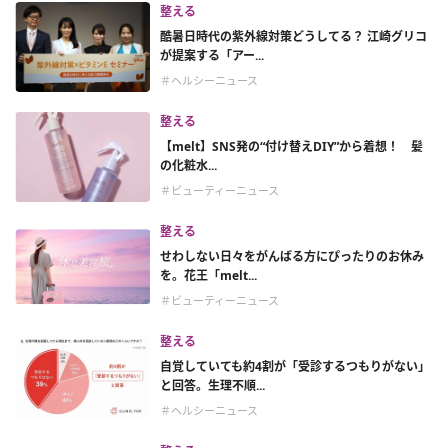
整える
酷暑日時代の紫外線対策どうしてる？ 江崎グリコ
が提案する「アー...
＃ヘルシーニュース
整える
【melt】SNS発の“付け替えDIY”から着想！ 髪
の化粧水...
＃ビューティーニュース
整える
せわしない日々をがんばる方にぴったりのお休み
を。花王「melt...
＃ビューティーニュース
整える
自覚していても約4割が「受診するつもりがない」
と回答。生理不順...
＃ヘルシーニュース