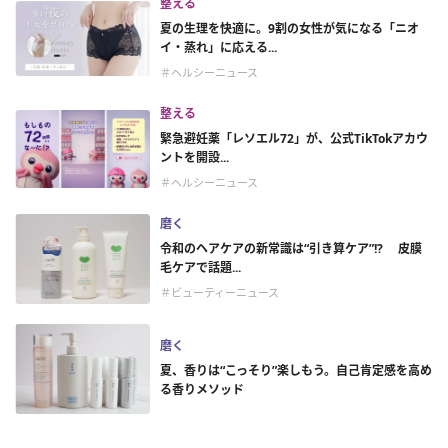
整える
夏の生理を快適に。9割の女性が気になる「ニオ
イ・蒸れ」に応える...
＃ヘルシーニュース
整える
緊急避妊薬「レソエル72」が、公式TikTokアカウ
ントを開設...
＃ヘルシーニュース
磨く
令和のヘアケアの新常識は“引き算ケア”!? 皮膜
毛ケアで話題...
＃ビューティーニュース
磨く
夏、香りは“こっそり”楽しもう。自己肯定感を高め
る香りメソッド