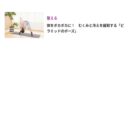
整える
体をポカポカに！ むくみと冷えを緩和する「ピ
ラミッドのポーズ」