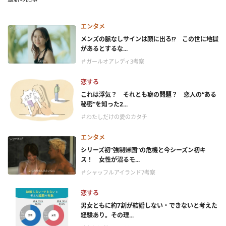
エンタメ
メンズの脈なしサインは顔に出る!? この世に地獄
があるとするな...
＃ガールオアレディ3考察
恋する
これは浮気？ それとも癖の問題？ 恋人の“ある
秘密”を知った2...
＃わたしだけの愛のカタチ
エンタメ
シリーズ初“強制帰国”の危機と今シーズン初キ
ス！ 女性が沼るモ...
＃シャッフルアイランド7考察
恋する
男女ともに約7割が結婚しない・できないと考えた
経験あり。その理...