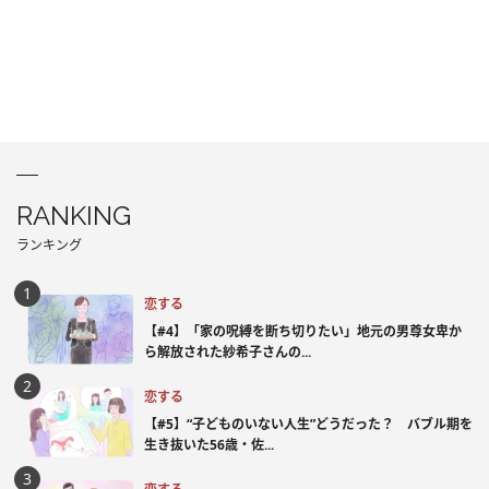
RANKING
ランキング
恋する
【#4】「家の呪縛を断ち切りたい」地元の男尊女卑か
ら解放された紗希子さんの...
恋する
【#5】“子どものいない人生”どうだった？ バブル期を
生き抜いた56歳・佐...