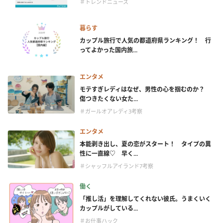
＃トレンドニュース
暮らす
カップル旅行で人気の都道府県ランキング！ 行
ってよかった国内旅...
エンタメ
モテすぎレディはなぜ、男性の心を掴むのか？
傷つきたくない女た...
＃ガールオアレディ3考察
エンタメ
本能剥き出し、夏の恋がスタート！ タイプの異
性に一直線♡ 早く...
＃シャッフルアイランド7考察
働く
「推し活」を理解してくれない彼氏。うまくいく
カップルがしている...
＃お仕事ハック