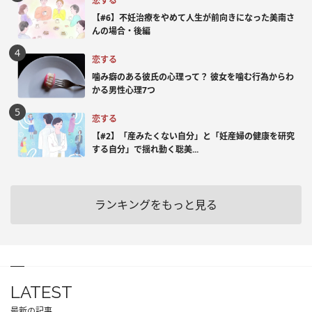
恋する
【#6】不妊治療をやめて人生が前向きになった美南さ
んの場合・後編
恋する
噛み癖のある彼氏の心理って？ 彼女を噛む行為からわ
かる男性心理7つ
恋する
【#2】「産みたくない自分」と「妊産婦の健康を研究
する自分」で揺れ動く聡美...
ランキングをもっと見る
LATEST
最新の記事