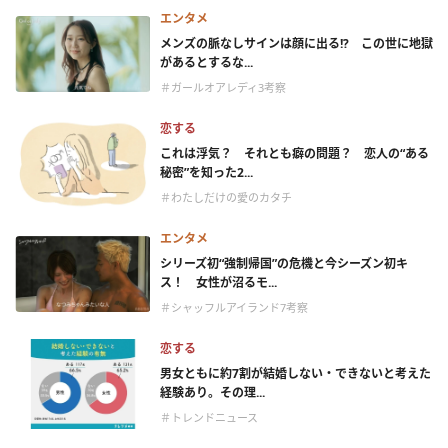
エンタメ
メンズの脈なしサインは顔に出る!? この世に地獄
があるとするな...
＃ガールオアレディ3考察
恋する
これは浮気？ それとも癖の問題？ 恋人の“ある
秘密”を知った2...
＃わたしだけの愛のカタチ
エンタメ
シリーズ初“強制帰国”の危機と今シーズン初キ
ス！ 女性が沼るモ...
＃シャッフルアイランド7考察
恋する
男女ともに約7割が結婚しない・できないと考えた
経験あり。その理...
＃トレンドニュース