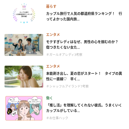
暮らす
カップル旅行で人気の都道府県ランキング！ 行
ってよかった国内旅...
エンタメ
モテすぎレディはなぜ、男性の心を掴むのか？
傷つきたくない女た...
＃ガールオアレディ3考察
エンタメ
本能剥き出し、夏の恋がスタート！ タイプの異
性に一直線♡ 早く...
＃シャッフルアイランド7考察
働く
「推し活」を理解してくれない彼氏。うまくいく
カップルがしている...
＃お仕事ハック