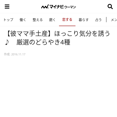
恋する
トップ
働く
整える
磨く
暮らす
占う
メ
【彼ママ手土産】ほっこり気分を誘う
♪ 厳選のどらやき4種
作成: 2016.11.17