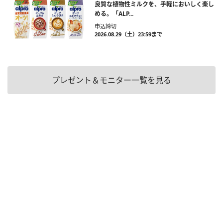
良質な植物性ミルクを、手軽においしく楽し
める。「ALP...
申込締切
2026.08.29（土）23:59まで
プレゼント＆モニター一覧を見る