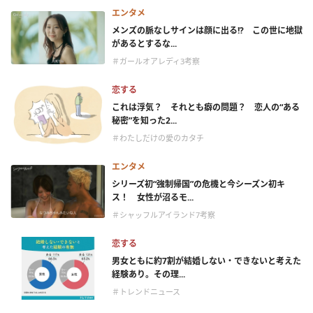
エンタメ
メンズの脈なしサインは顔に出る!? この世に地獄
があるとするな...
＃ガールオアレディ3考察
恋する
これは浮気？ それとも癖の問題？ 恋人の“ある
秘密”を知った2...
＃わたしだけの愛のカタチ
エンタメ
シリーズ初“強制帰国”の危機と今シーズン初キ
ス！ 女性が沼るモ...
＃シャッフルアイランド7考察
恋する
男女ともに約7割が結婚しない・できないと考えた
経験あり。その理...
＃トレンドニュース