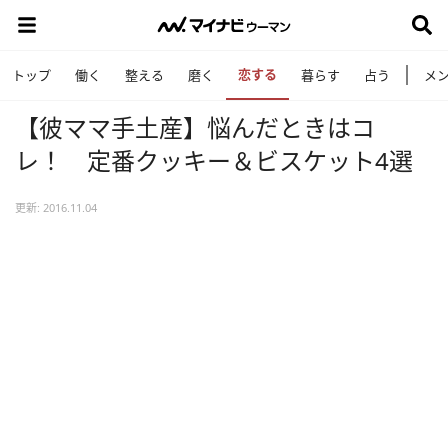
恋する
トップ
働く
整える
磨く
暮らす
占う
メ
【彼ママ手土産】悩んだときはコ
レ！ 定番クッキー＆ビスケット4選
更新: 2016.11.04