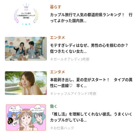
暮らす
カップル旅行で人気の都道府県ランキング！ 行
ってよかった国内旅...
エンタメ
モテすぎレディはなぜ、男性の心を掴むのか？
傷つきたくない女た...
＃ガールオアレディ3考察
エンタメ
本能剥き出し、夏の恋がスタート！ タイプの異
性に一直線♡ 早く...
＃シャッフルアイランド7考察
働く
「推し活」を理解してくれない彼氏。うまくいく
カップルがしている...
＃お仕事ハック