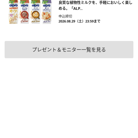
良質な植物性ミルクを、手軽においしく楽し
める。「ALP...
申込締切
2026.08.29（土）23:59まで
プレゼント＆モニター一覧を見る