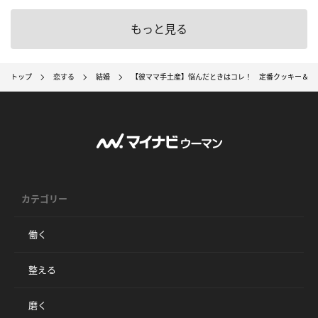
もっと見る
トップ
恋する
結婚
【彼ママ手土産】悩んだときはコレ！ 定番クッキー＆ビ
カテゴリー
働く
整える
磨く