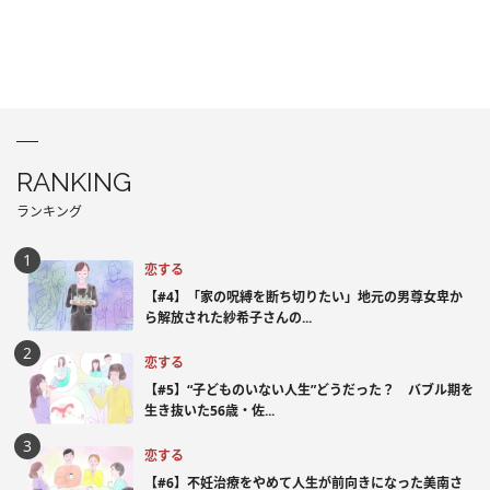
RANKING
ランキング
恋する
【#4】「家の呪縛を断ち切りたい」地元の男尊女卑か
ら解放された紗希子さんの...
恋する
【#5】“子どものいない人生”どうだった？ バブル期を
生き抜いた56歳・佐...
恋する
【#6】不妊治療をやめて人生が前向きになった美南さ