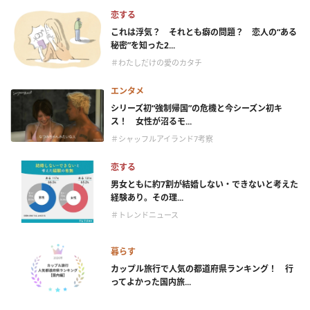
恋する
これは浮気？ それとも癖の問題？ 恋人の“ある
秘密”を知った2...
＃わたしだけの愛のカタチ
エンタメ
シリーズ初“強制帰国”の危機と今シーズン初キ
ス！ 女性が沼るモ...
＃シャッフルアイランド7考察
恋する
男女ともに約7割が結婚しない・できないと考えた
経験あり。その理...
＃トレンドニュース
暮らす
カップル旅行で人気の都道府県ランキング！ 行
ってよかった国内旅...