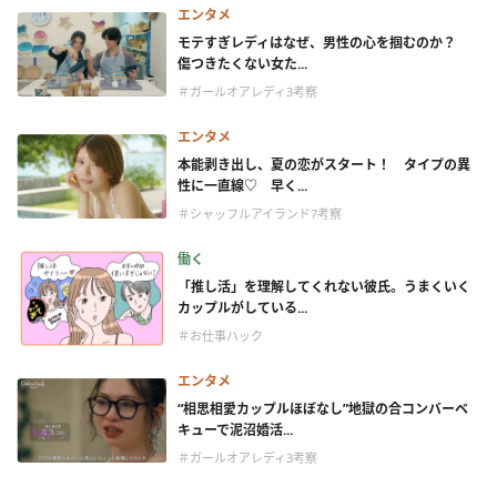
エンタメ
モテすぎレディはなぜ、男性の心を掴むのか？
傷つきたくない女た...
＃ガールオアレディ3考察
エンタメ
本能剥き出し、夏の恋がスタート！ タイプの異
性に一直線♡ 早く...
＃シャッフルアイランド7考察
働く
「推し活」を理解してくれない彼氏。うまくいく
カップルがしている...
＃お仕事ハック
エンタメ
“相思相愛カップルほぼなし”地獄の合コンバーベ
キューで泥沼婚活...
＃ガールオアレディ3考察