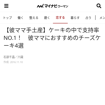
恋する
トップ
働く
整える
磨く
暮らす
占う
メ
【彼ママ手土産】ケーキの中で支持率
NO.1！ 彼ママにおすすめのチーズケ
ーキ4選
石部千晶／六識
作成: 2016.11.10