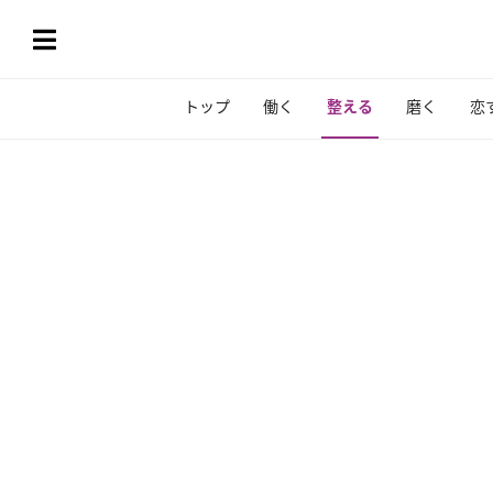
トップ
働く
整える
磨く
恋