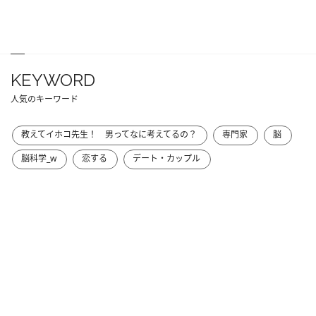
KEYWORD
人気のキーワード
教えてイホコ先生！ 男ってなに考えてるの？
専門家
脳
脳科学_w
恋する
デート・カップル