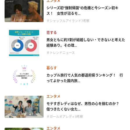
エンタメ
シリーズ初“強制帰国”の危機と今シーズン初キ
ス！ 女性が沼るモ...
＃シャッフルアイランド7考察
恋する
男女ともに約7割が結婚しない・できないと考えた
経験あり。その理...
＃トレンドニュース
暮らす
カップル旅行で人気の都道府県ランキング！ 行
ってよかった国内旅...
エンタメ
モテすぎレディはなぜ、男性の心を掴むのか？
傷つきたくない女た...
＃ガールオアレディ3考察
エンタメ