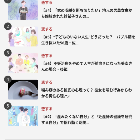
恋する
【#4】「家の呪縛を断ち切りたい」地元の男尊女卑か
ら解放された紗希子さんの...
恋する
【#5】“子どものいない人生”どうだった？ バブル期を
生き抜いた56歳・佐...
恋する
【#6】不妊治療をやめて人生が前向きになった美南さ
んの場合・後編
恋する
噛み癖のある彼氏の心理って？ 彼女を噛む行為からわ
かる男性心理7つ
恋する
【#2】「産みたくない自分」と「妊産婦の健康を研究
する自分」で揺れ動く聡美...