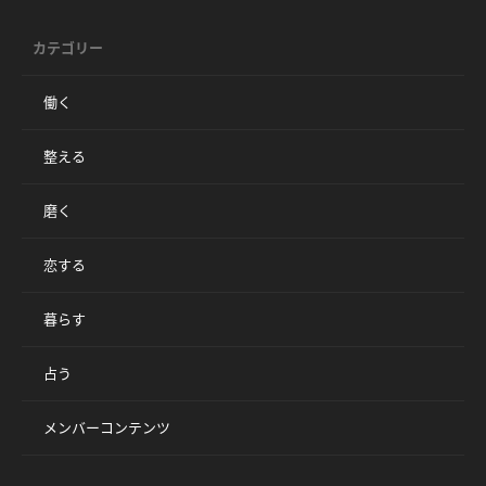
カテゴリー
働く
整える
磨く
恋する
暮らす
占う
メンバーコンテンツ