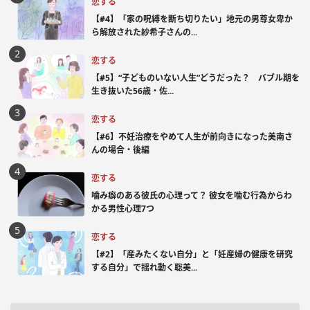
恋する
【#4】「家の呪縛を断ち切りたい」地元の男尊女卑か
ら解放された紗希子さんの...
恋する
【#5】“子どものいない人生”どうだった？ バブル期を
生き抜いた56歳・佐...
恋する
【#6】不妊治療をやめて人生が前向きになった美南さ
んの場合・後編
恋する
噛み癖のある彼氏の心理って？ 彼女を噛む行為からわ
かる男性心理7つ
恋する
【#2】「産みたくない自分」と「妊産婦の健康を研究
する自分」で揺れ動く聡美...