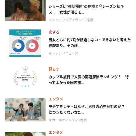
シリーズ初“強制帰国”の危機と今シーズン初キ
ス！ 女性が沼るモ...
＃シャッフルアイランド7考察
恋する
男女ともに約7割が結婚しない・できないと考えた
経験あり。その理...
＃トレンドニュース
暮らす
カップル旅行で人気の都道府県ランキング！ 行
ってよかった国内旅...
エンタメ
モテすぎレディはなぜ、男性の心を掴むのか？
傷つきたくない女た...
＃ガールオアレディ3考察
エンタメ