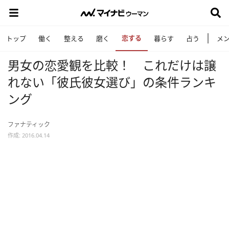
恋する
トップ
働く
整える
磨く
暮らす
占う
メ
男女の恋愛観を比較！ これだけは譲
れない「彼氏彼女選び」の条件ランキ
ング
ファナティック
作成: 2016.04.14