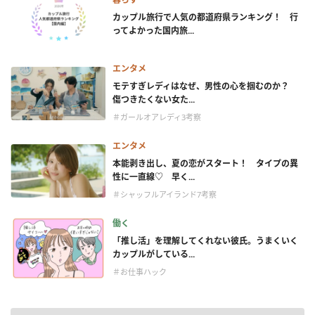
カップル旅行で人気の都道府県ランキング！ 行
ってよかった国内旅...
エンタメ
モテすぎレディはなぜ、男性の心を掴むのか？
傷つきたくない女た...
＃ガールオアレディ3考察
エンタメ
本能剥き出し、夏の恋がスタート！ タイプの異
性に一直線♡ 早く...
＃シャッフルアイランド7考察
働く
「推し活」を理解してくれない彼氏。うまくいく
カップルがしている...
＃お仕事ハック