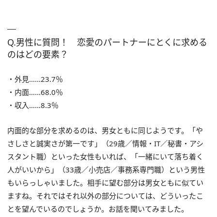
Q.男性に質問！ 恋愛のパートナーにとくに求める
のはどの要素？
・外見……23.7％
・内面……68.0％
・収入……8.3％
内面的な部分を求めるのは、男女ともに同じようです。「や
さしさと誠実さが第一です」（29歳／情報・IT／秘書・アシ
スタント職）といった女性もいれば、「一緒にいて落ち着く
人がいいから」（33歳／小売店／事務系専門職）という男性
もいらっしゃいました。相手に望む部分は男女ともに似てい
ますね。それではそれ以外の部分については、どういったこ
とを望んでいるのでしょうか。お話を聞いてみました。