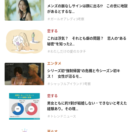
メンズの脈なしサインは顔に出る!? この世に地獄
があるとするな...
＃ガールオアレディ3考察
恋する
これは浮気？ それとも癖の問題？ 恋人の“ある
秘密”を知った2...
＃わたしだけの愛のカタチ
エンタメ
シリーズ初“強制帰国”の危機と今シーズン初キ
ス！ 女性が沼るモ...
＃シャッフルアイランド7考察
恋する
男女ともに約7割が結婚しない・できないと考えた
経験あり。その理...
＃トレンドニュース
暮らす