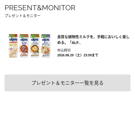
PRESENT&MONITOR
プレゼント＆モニター
良質な植物性ミルクを、手軽においしく楽し
める。「ALP...
申込締切
2026.08.29（土）23:59まで
プレゼント＆モニター一覧を見る