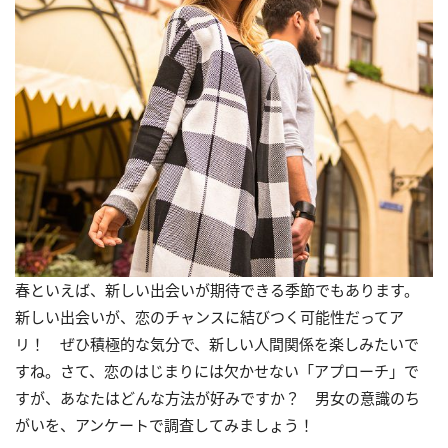
春といえば、新しい出会いが期待できる季節でもあります。
新しい出会いが、恋のチャンスに結びつく可能性だってア
リ！ ぜひ積極的な気分で、新しい人間関係を楽しみたいで
すね。さて、恋のはじまりには欠かせない「アプローチ」で
すが、あなたはどんな方法が好みですか？ 男女の意識のち
がいを、アンケートで調査してみましょう！