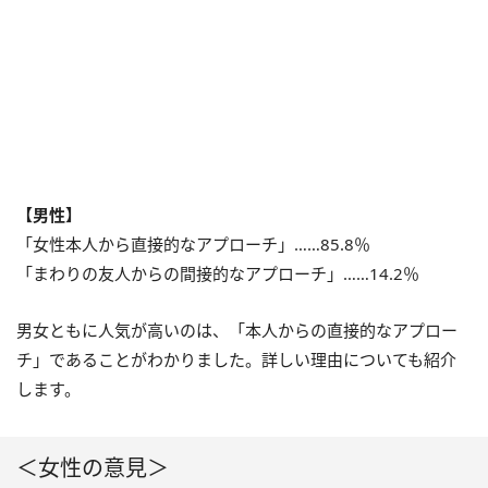
【男性】
「女性本人から直接的なアプローチ」……85.8％
「まわりの友人からの間接的なアプローチ」……14.2％
男女ともに人気が高いのは、「本人からの直接的なアプロー
チ」であることがわかりました。詳しい理由についても紹介
します。
＜女性の意見＞