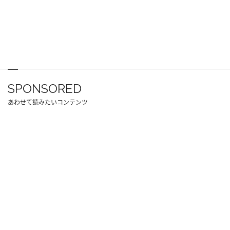
SPONSORED
あわせて読みたいコンテンツ