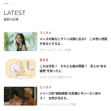
LATEST
最新の記事
エンタメ
メンズの脈なしサインは顔に出る!? この世に地獄
があるとするな...
＃ガールオアレディ3考察
恋する
これは浮気？ それとも癖の問題？ 恋人の“ある
秘密”を知った2...
＃わたしだけの愛のカタチ
エンタメ
シリーズ初“強制帰国”の危機と今シーズン初キ
ス！ 女性が沼るモ...
＃シャッフルアイランド7考察