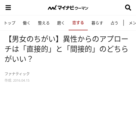
恋する
トップ
働く
整える
磨く
暮らす
占う
メ
【男女のちがい】異性からのアプロー
チは「直接的」と「間接的」のどちら
がいい？
ファナティック
作成: 2016.04.15