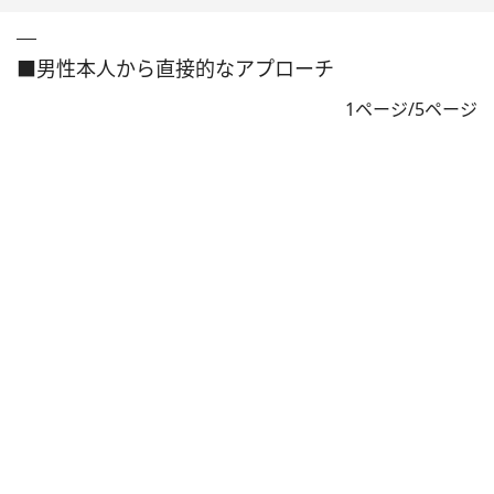
■男性本人から直接的なアプローチ
1ページ/5ページ