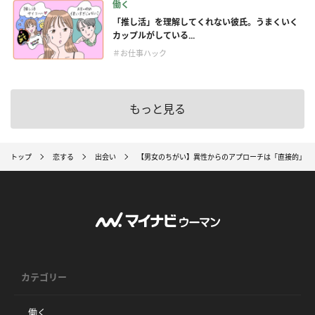
働く
「推し活」を理解してくれない彼氏。うまくいく
カップルがしている...
＃お仕事ハック
もっと見る
トップ
恋する
出会い
【男女のちがい】異性からのアプローチは「直接的」と
カテゴリー
働く