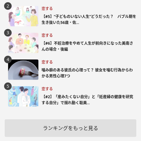
恋する
【#5】“子どものいない人生”どうだった？ バブル期を
生き抜いた56歳・佐...
恋する
【#6】不妊治療をやめて人生が前向きになった美南さ
んの場合・後編
恋する
噛み癖のある彼氏の心理って？ 彼女を噛む行為からわ
かる男性心理7つ
恋する
【#2】「産みたくない自分」と「妊産婦の健康を研究
する自分」で揺れ動く聡美...
ランキングをもっと見る