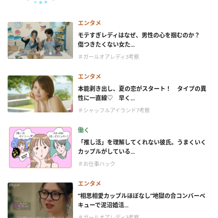
エンタメ
モテすぎレディはなぜ、男性の心を掴むのか？
傷つきたくない女た...
＃ガールオアレディ3考察
エンタメ
本能剥き出し、夏の恋がスタート！ タイプの異
性に一直線♡ 早く...
＃シャッフルアイランド7考察
働く
「推し活」を理解してくれない彼氏。うまくいく
カップルがしている...
＃お仕事ハック
エンタメ
“相思相愛カップルほぼなし”地獄の合コンバーベ
キューで泥沼婚活...
＃ガールオアレディ3考察