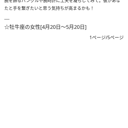
腕を飾るバングルや腕時計に工夫を凝らしてみて。彼があな
たと手を繋ぎたいと思う気持ちが高まるかも！
☆牡牛座の女性[4月20日～5月20日]
1ページ/5ページ