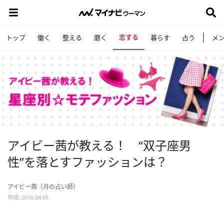
恋する
トップ
働く
整える
磨く
暮らす
占う
メ
アイビー茜が教える！ “双子座男
性”を落とすファッションは？
アイビー茜（月の占い師）
作成: 2016.04.05