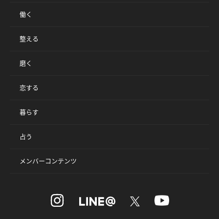
働く
整える
磨く
恋する
暮らす
占う
メンバーコンテンツ