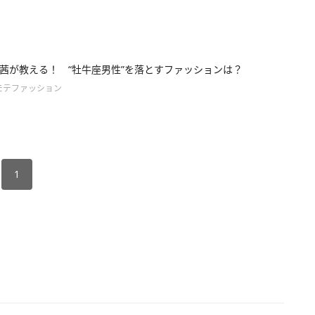
茜が教える！ “牡牛座男性”を落とすファッションは？
モテファッション
1