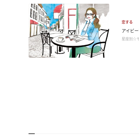
恋する
アイビー
星座別☆