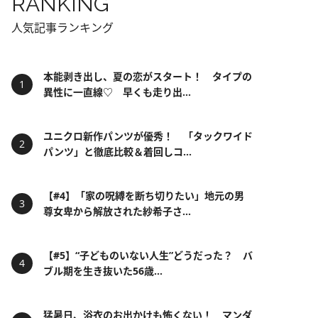
RANKING
人気記事ランキング
本能剥き出し、夏の恋がスタート！ タイプの
異性に一直線♡ 早くも走り出...
ユニクロ新作パンツが優秀！ 「タックワイド
パンツ」と徹底比較＆着回しコ...
【#4】「家の呪縛を断ち切りたい」地元の男
尊女卑から解放された紗希子さ...
【#5】“子どものいない人生”どうだった？ バ
ブル期を生き抜いた56歳...
猛暑日、浴衣のお出かけも怖くない！ マンダ