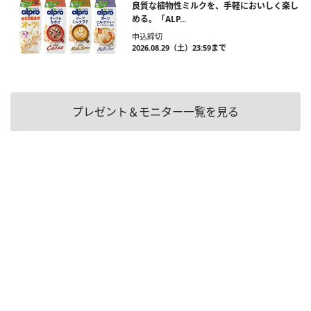
良質な植物性ミルクを、手軽においしく楽し
める。「ALP...
申込締切
2026.08.29（土）23:59まで
プレゼント＆モニター一覧を見る