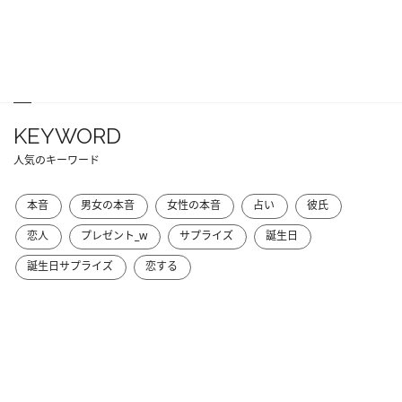
KEYWORD
人気のキーワード
本音
男女の本音
女性の本音
占い
彼氏
恋人
プレゼント_w
サプライズ
誕生日
誕生日サプライズ
恋する