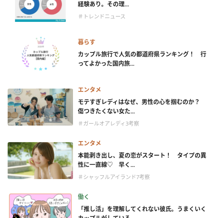
経験あり。その理...
＃トレンドニュース
暮らす
カップル旅行で人気の都道府県ランキング！ 行
ってよかった国内旅...
エンタメ
モテすぎレディはなぜ、男性の心を掴むのか？
傷つきたくない女た...
＃ガールオアレディ3考察
エンタメ
本能剥き出し、夏の恋がスタート！ タイプの異
性に一直線♡ 早く...
＃シャッフルアイランド7考察
働く
「推し活」を理解してくれない彼氏。うまくいく