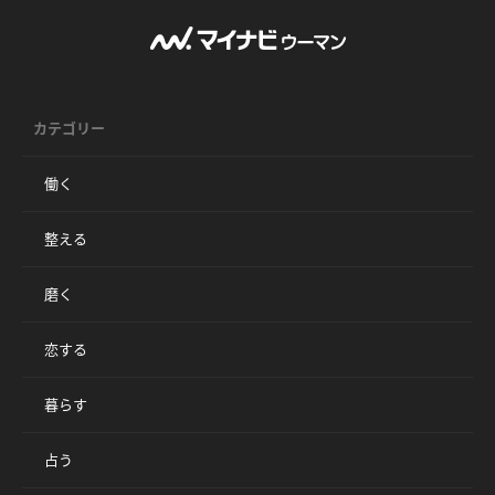
カテゴリー
働く
整える
磨く
恋する
暮らす
占う