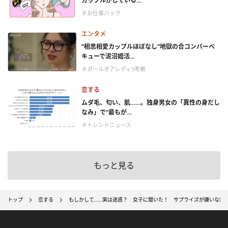
カップルがしている...
＃お仕事ハック
エンタメ
“相思相愛カップルほぼなし”地獄の合コンバーベ
キューで泥沼婚活...
＃ガールオアレディ3考察
恋する
ムダ毛、匂い、肌……。独身男女の「異性の身だし
なみ」で“最もが...
＃トレンドニュース
もっと見る
トップ
恋する
もしかして……実は迷惑？ 女子に聞いた！ サプライズが嫌いな理由