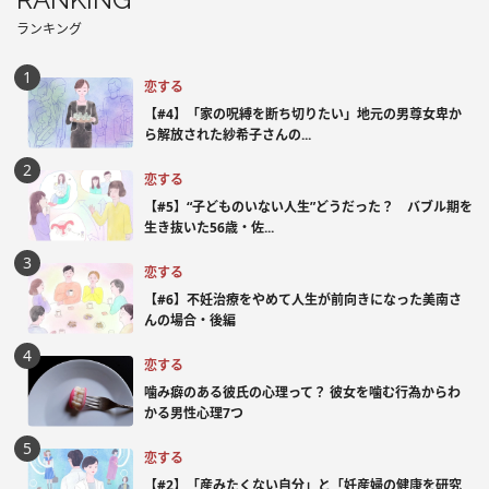
ランキング
恋する
【#4】「家の呪縛を断ち切りたい」地元の男尊女卑か
ら解放された紗希子さんの...
恋する
【#5】“子どものいない人生”どうだった？ バブル期を
生き抜いた56歳・佐...
恋する
【#6】不妊治療をやめて人生が前向きになった美南さ
んの場合・後編
恋する
噛み癖のある彼氏の心理って？ 彼女を噛む行為からわ
かる男性心理7つ
恋する
【#2】「産みたくない自分」と「妊産婦の健康を研究