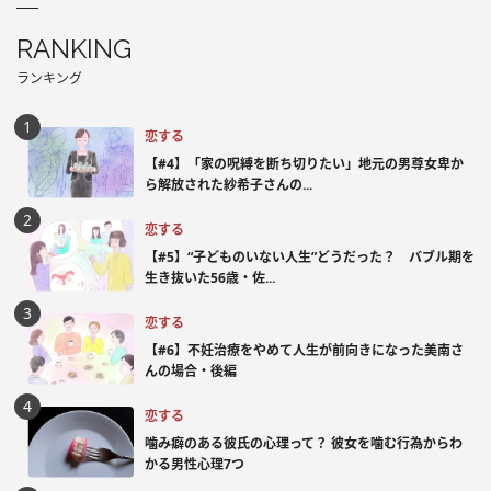
RANKING
ランキング
恋する
【#4】「家の呪縛を断ち切りたい」地元の男尊女卑か
ら解放された紗希子さんの...
恋する
【#5】“子どものいない人生”どうだった？ バブル期を
生き抜いた56歳・佐...
恋する
【#6】不妊治療をやめて人生が前向きになった美南さ
んの場合・後編
恋する
噛み癖のある彼氏の心理って？ 彼女を噛む行為からわ
かる男性心理7つ