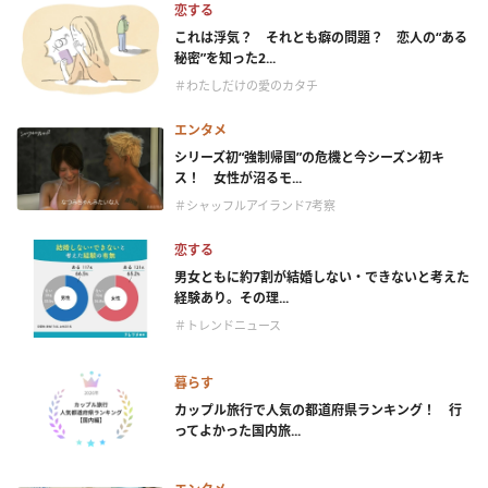
恋する
これは浮気？ それとも癖の問題？ 恋人の“ある
秘密”を知った2...
＃わたしだけの愛のカタチ
エンタメ
シリーズ初“強制帰国”の危機と今シーズン初キ
ス！ 女性が沼るモ...
＃シャッフルアイランド7考察
恋する
男女ともに約7割が結婚しない・できないと考えた
経験あり。その理...
＃トレンドニュース
暮らす
カップル旅行で人気の都道府県ランキング！ 行
ってよかった国内旅...