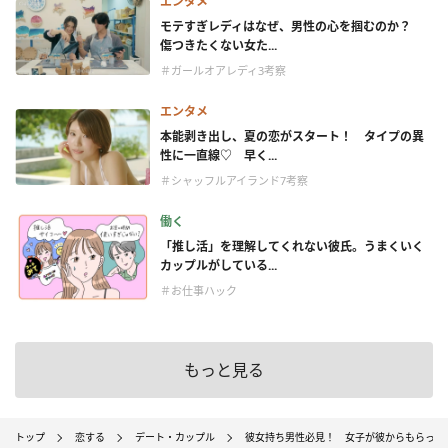
エンタメ
モテすぎレディはなぜ、男性の心を掴むのか？
傷つきたくない女た...
＃ガールオアレディ3考察
エンタメ
本能剥き出し、夏の恋がスタート！ タイプの異
性に一直線♡ 早く...
＃シャッフルアイランド7考察
働く
「推し活」を理解してくれない彼氏。うまくいく
カップルがしている...
＃お仕事ハック
もっと見る
トップ
恋する
デート・カップル
彼女持ち男性必見！ 女子が彼からもらって喜