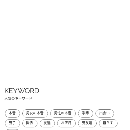
KEYWORD
人気のキーワード
本音
男女の本音
男性の本音
季節
出会い
男子
関係
友達
お正月
男友達
暮らす