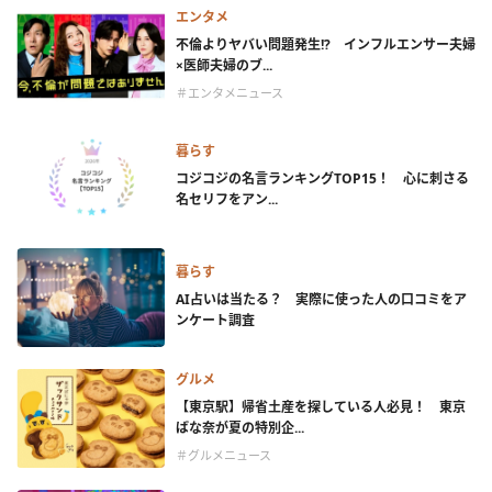
エンタメ
不倫よりヤバい問題発生!? インフルエンサー夫婦
×医師夫婦のブ...
＃エンタメニュース
暮らす
コジコジの名言ランキングTOP15！ 心に刺さる
名セリフをアン...
暮らす
AI占いは当たる？ 実際に使った人の口コミをア
ンケート調査
グルメ
【東京駅】帰省土産を探している人必見！ 東京
ばな奈が夏の特別企...
＃グルメニュース