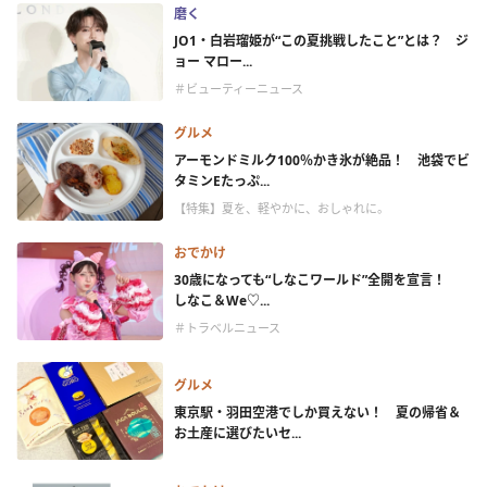
磨く
JO1・白岩瑠姫が“この夏挑戦したこと”とは？ ジ
ョー マロー...
＃ビューティーニュース
グルメ
アーモンドミルク100％かき氷が絶品！ 池袋でビ
タミンEたっぷ...
【特集】夏を、軽やかに、おしゃれに。
おでかけ
30歳になっても“しなこワールド”全開を宣言！
しなこ＆We♡...
＃トラベルニュース
グルメ
東京駅・羽田空港でしか買えない！ 夏の帰省＆
お土産に選びたいセ...