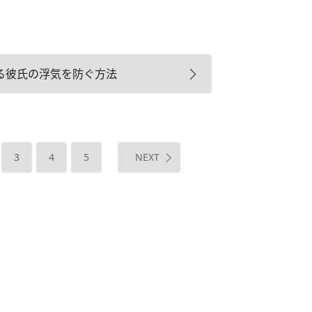
る彼氏の浮気を防ぐ方法
3
4
5
NEXT