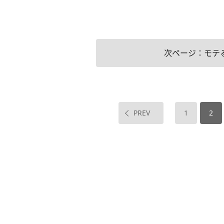
次ページ：モテ
PREV
1
2