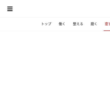
トップ
働く
整える
磨く
恋