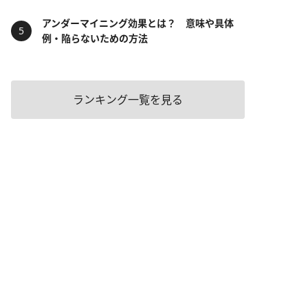
アンダーマイニング効果とは？ 意味や具体
例・陥らないための方法
ランキング一覧を見る