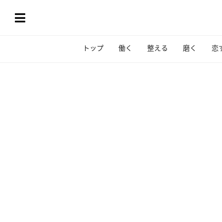
トップ
働く
整える
磨く
恋