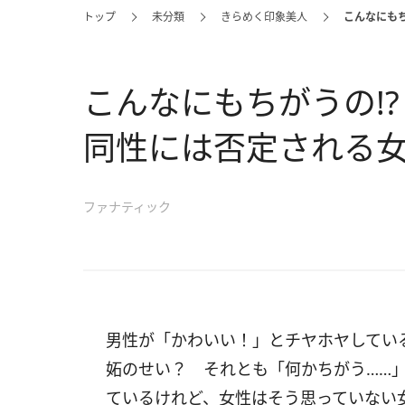
トップ
未分類
きらめく印象美人
こんなにも
こんなにもちがうの!
同性には否定される
ファナティック
男性が「かわいい！」とチヤホヤしてい
妬のせい？ それとも「何かちがう……
ているけれど、女性はそう思っていない