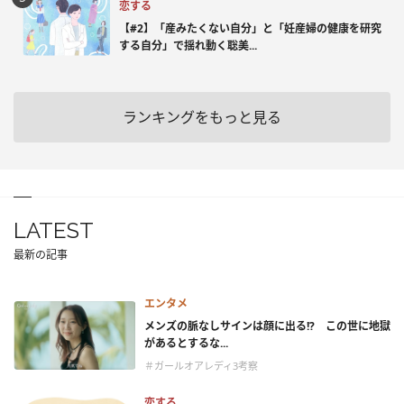
恋する
【#2】「産みたくない自分」と「妊産婦の健康を研究
する自分」で揺れ動く聡美...
ランキングをもっと見る
LATEST
最新の記事
エンタメ
メンズの脈なしサインは顔に出る!? この世に地獄
があるとするな...
＃ガールオアレディ3考察
恋する