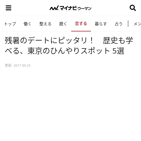
恋する
トップ
働く
整える
磨く
暮らす
占う
メ
残暑のデートにピッタリ！ 歴史も学
べる、東京のひんやりスポット 5選
更新: 2017.09.25