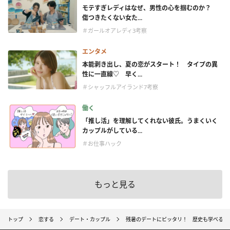
モテすぎレディはなぜ、男性の心を掴むのか？
傷つきたくない女た...
＃ガールオアレディ3考察
エンタメ
本能剥き出し、夏の恋がスタート！ タイプの異
性に一直線♡ 早く...
＃シャッフルアイランド7考察
働く
「推し活」を理解してくれない彼氏。うまくいく
カップルがしている...
＃お仕事ハック
もっと見る
トップ
恋する
デート・カップル
残暑のデートにピッタリ！ 歴史も学べる、