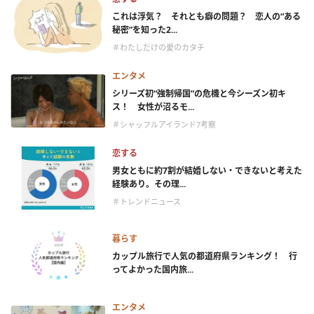
これは浮気？ それとも癖の問題？ 恋人の“ある
秘密”を知った2...
＃わたしだけの愛のカタチ
エンタメ
シリーズ初“強制帰国”の危機と今シーズン初キ
ス！ 女性が沼るモ...
＃シャッフルアイランド7考察
恋する
男女ともに約7割が結婚しない・できないと考えた
経験あり。その理...
＃トレンドニュース
暮らす
カップル旅行で人気の都道府県ランキング！ 行
ってよかった国内旅...
エンタメ