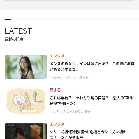
LATEST
最新の記事
エンタメ
メンズの脈なしサインは顔に出る!? この世に地獄
があるとするな...
＃ガールオアレディ3考察
恋する
これは浮気？ それとも癖の問題？ 恋人の“ある
秘密”を知った2...
＃わたしだけの愛のカタチ
エンタメ
シリーズ初“強制帰国”の危機と今シーズン初キ
ス！ 女性が沼るモ...