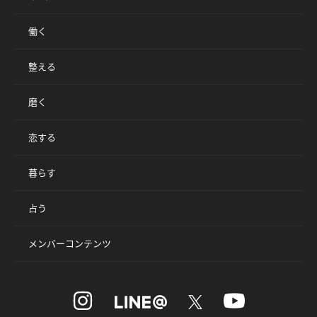
働く
整える
磨く
恋する
暮らす
占う
メンバーコンテンツ