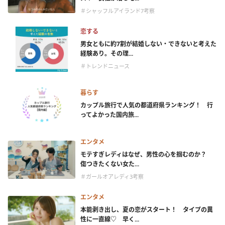
＃シャッフルアイランド7考察
恋する
男女ともに約7割が結婚しない・できないと考えた
経験あり。その理...
＃トレンドニュース
暮らす
カップル旅行で人気の都道府県ランキング！ 行
ってよかった国内旅...
エンタメ
モテすぎレディはなぜ、男性の心を掴むのか？
傷つきたくない女た...
＃ガールオアレディ3考察
エンタメ
本能剥き出し、夏の恋がスタート！ タイプの異
性に一直線♡ 早く...