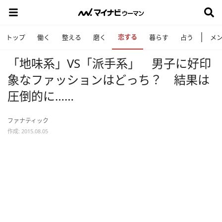
恋する
トップ
働く
整える
磨く
暮らす
占う
メ
「地味系」VS「派手系」 男子に好印
象なファッションはどっち？ 結果は
圧倒的に……
ファナティック
作成: 2015.08.05