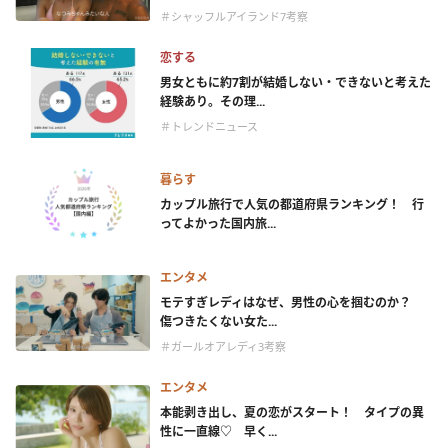
＃シャッフルアイランド7考察
恋する
男女ともに約7割が結婚しない・できないと考えた
経験あり。その理...
＃トレンドニュース
暮らす
カップル旅行で人気の都道府県ランキング！ 行
ってよかった国内旅...
エンタメ
モテすぎレディはなぜ、男性の心を掴むのか？
傷つきたくない女た...
＃ガールオアレディ3考察
エンタメ
本能剥き出し、夏の恋がスタート！ タイプの異
性に一直線♡ 早く...