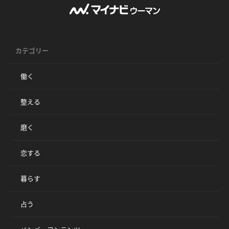
カテゴリー
働く
整える
磨く
恋する
暮らす
占う