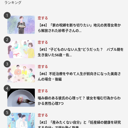
ランキング
恋する
【#4】「家の呪縛を断ち切りたい」地元の男尊女卑か
ら解放された紗希子さんの...
恋する
【#5】“子どものいない人生”どうだった？ バブル期を
生き抜いた56歳・佐...
恋する
【#6】不妊治療をやめて人生が前向きになった美南さ
んの場合・後編
恋する
噛み癖のある彼氏の心理って？ 彼女を噛む行為からわ
かる男性心理7つ
恋する
【#2】「産みたくない自分」と「妊産婦の健康を研究
する自分」で揺れ動く聡美...