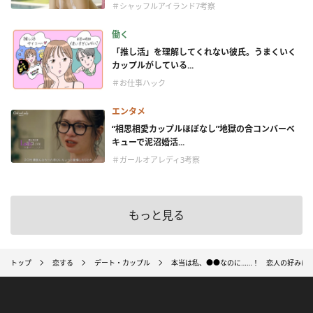
＃シャッフルアイランド7考察
働く
「推し活」を理解してくれない彼氏。うまくいく
カップルがしている...
＃お仕事ハック
エンタメ
“相思相愛カップルほぼなし”地獄の合コンバーベ
キューで泥沼婚活...
＃ガールオアレディ3考察
もっと見る
トップ
恋する
デート・カップル
本当は私、●●なのに……！ 恋人の好みに