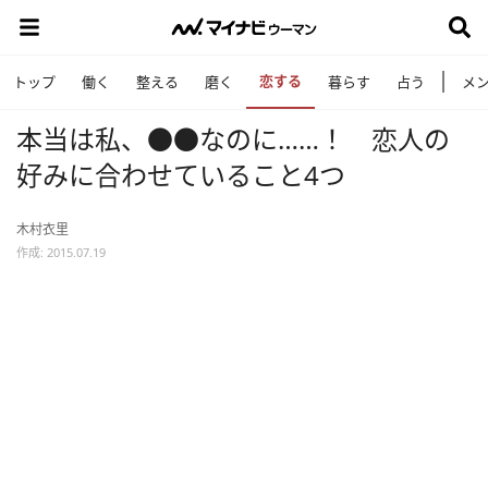
恋する
トップ
働く
整える
磨く
暮らす
占う
メ
本当は私、●●なのに……！ 恋人の
好みに合わせていること4つ
木村衣里
作成: 2015.07.19