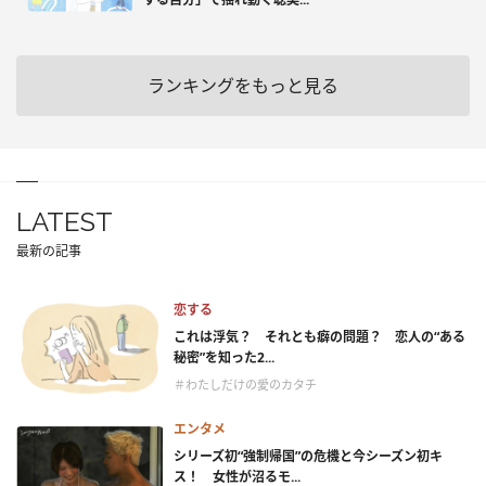
ランキングをもっと見る
LATEST
最新の記事
恋する
これは浮気？ それとも癖の問題？ 恋人の“ある
秘密”を知った2...
＃わたしだけの愛のカタチ
エンタメ
シリーズ初“強制帰国”の危機と今シーズン初キ
ス！ 女性が沼るモ...