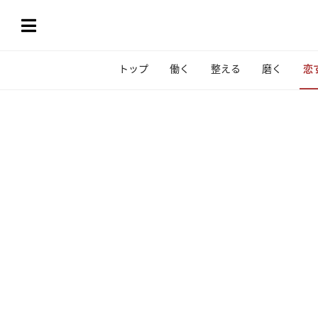
トップ
働く
整える
磨く
恋