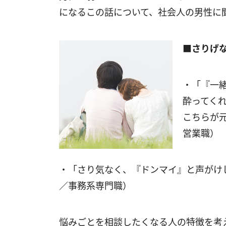
になるこの話について、社会人の男性に
■さりげ
・「『一
酔ってく
こちらが
営業職）
・「さり気なく、『ドンマイ』と声がけ
／事務系専門職）
悩みごとを相談したくなる人の特徴を考