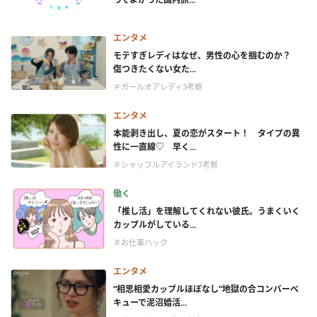
エンタメ
モテすぎレディはなぜ、男性の心を掴むのか？
傷つきたくない女た...
＃ガールオアレディ3考察
エンタメ
本能剥き出し、夏の恋がスタート！ タイプの異
性に一直線♡ 早く...
＃シャッフルアイランド7考察
働く
「推し活」を理解してくれない彼氏。うまくいく
カップルがしている...
＃お仕事ハック
エンタメ
“相思相愛カップルほぼなし”地獄の合コンバーベ
キューで泥沼婚活...