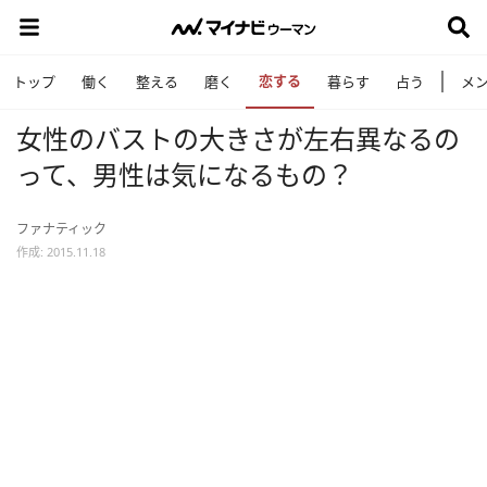
恋する
トップ
働く
整える
磨く
暮らす
占う
メ
女性のバストの大きさが左右異なるの
って、男性は気になるもの？
ファナティック
作成: 2015.11.18