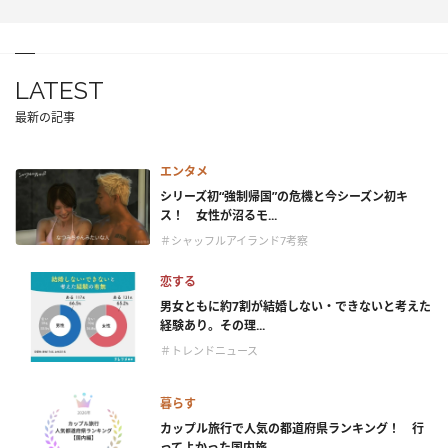
LATEST
最新の記事
エンタメ
シリーズ初“強制帰国”の危機と今シーズン初キ
ス！ 女性が沼るモ...
＃シャッフルアイランド7考察
恋する
男女ともに約7割が結婚しない・できないと考えた
経験あり。その理...
＃トレンドニュース
暮らす
カップル旅行で人気の都道府県ランキング！ 行
ってよかった国内旅...