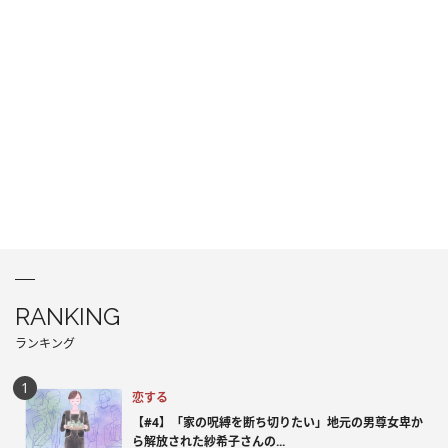
RANKING
ランキング
恋する
【#4】「家の呪縛を断ち切りたい」地元の男尊女卑か
ら解放された紗希子さんの...