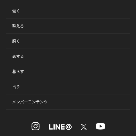
働く
整える
磨く
恋する
暮らす
占う
メンバーコンテンツ