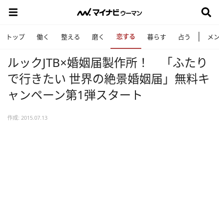
恋する
トップ
働く
整える
磨く
暮らす
占う
メ
ルックJTB×婚姻届製作所！ 「ふたり
で行きたい 世界の絶景婚姻届」無料キ
ャンペーン第1弾スタート
作成: 2015.07.13