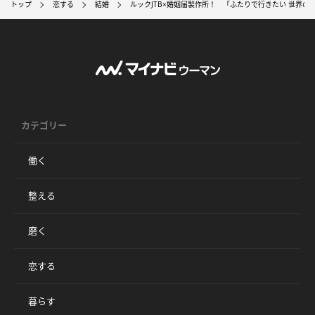
トップ
恋する
結婚
ルックJTB×婚姻届製作所！ 「ふたりで行きたい 世界
カテゴリー
働く
整える
磨く
恋する
暮らす