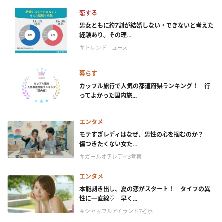
恋する
男女ともに約7割が結婚しない・できないと考えた
経験あり。その理...
＃トレンドニュース
暮らす
カップル旅行で人気の都道府県ランキング！ 行
ってよかった国内旅...
エンタメ
モテすぎレディはなぜ、男性の心を掴むのか？
傷つきたくない女た...
＃ガールオアレディ3考察
エンタメ
本能剥き出し、夏の恋がスタート！ タイプの異
性に一直線♡ 早く...
＃シャッフルアイランド7考察