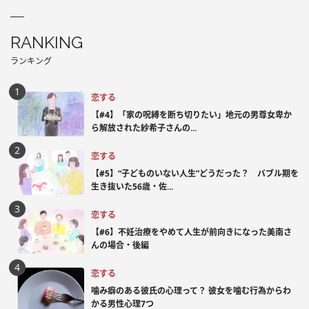
RANKING
ランキング
恋する
【#4】「家の呪縛を断ち切りたい」地元の男尊女卑か
ら解放された紗希子さんの...
恋する
【#5】“子どものいない人生”どうだった？ バブル期を
生き抜いた56歳・佐...
恋する
【#6】不妊治療をやめて人生が前向きになった美南さ
んの場合・後編
恋する
噛み癖のある彼氏の心理って？ 彼女を噛む行為からわ
かる男性心理7つ