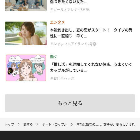
傷つきたくない女た...
＃ガールオアレディ3考察
エンタメ
本能剥き出し、夏の恋がスタート！ タイプの異
性に一直線♡ 早く...
＃シャッフルアイランド7考察
働く
「推し活」を理解してくれない彼氏。うまくいく
カップルがしている...
＃お仕事ハック
もっと見る
トップ
恋する
デート・カップル
本当は嫌なの……。女子が、夏らしいけれど