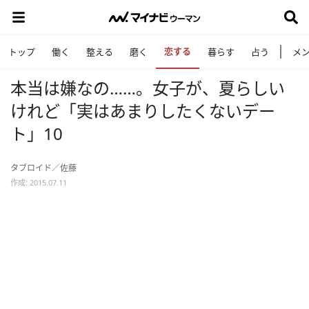
恋する
トップ
働く
整える
磨く
暮らす
占う
メ
本当は嫌なの……。女子が、夏らしい
けれど「実はあまりしたくないデー
ト」10
タブロイド／佐藤
作成: 2015.07.11