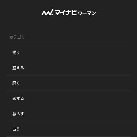
カテゴリー
働く
整える
磨く
恋する
暮らす
占う