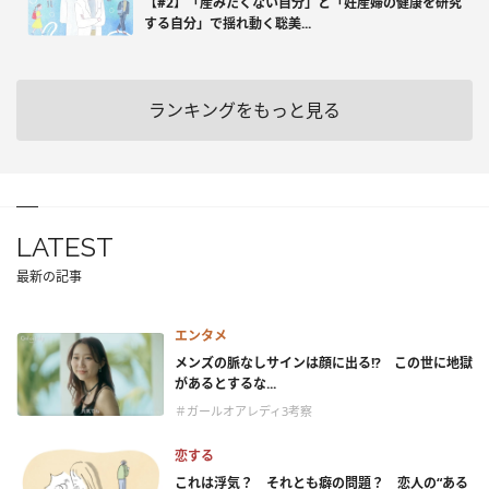
【#2】「産みたくない自分」と「妊産婦の健康を研究
する自分」で揺れ動く聡美...
ランキングをもっと見る
LATEST
最新の記事
エンタメ
メンズの脈なしサインは顔に出る!? この世に地獄
があるとするな...
＃ガールオアレディ3考察
恋する
これは浮気？ それとも癖の問題？ 恋人の“ある