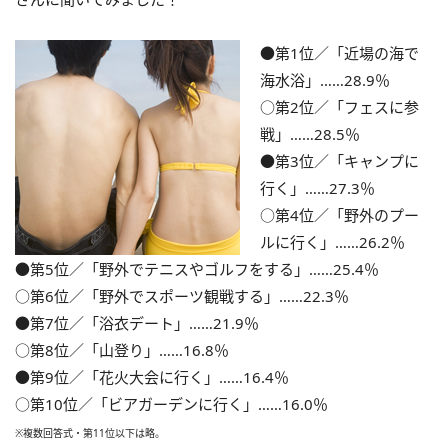
●第1位／「近場の海で
海水浴」……28.9％
○第2位／「フェスに参
戦」……28.5％
●第3位／「キャンプに
行く」……27.3％
○第4位／「野外のプー
ルに行く」……26.2％
●第5位／「野外でテニスやゴルフをする」……25.4％
○第6位／「野外でスポーツ観戦する」……22.3％
●第7位／「浴衣デート」……21.9％
○第8位／「山登り」……16.8％
●第9位／「花火大会に行く」……16.4％
○第10位／「ビアガーデンに行く」……16.0％
※複数回答式・第11位以下は略。