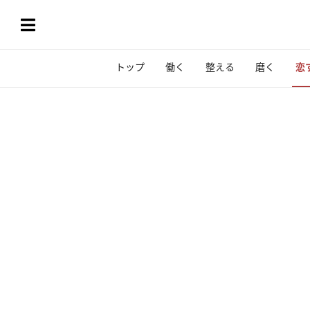
トップ
働く
整える
磨く
恋