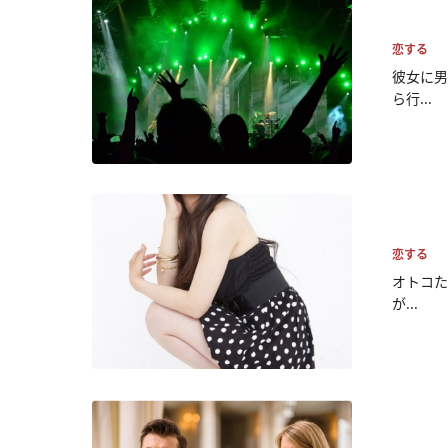
恋する
彼女に男
ら行...
恋する
オトコた
が...