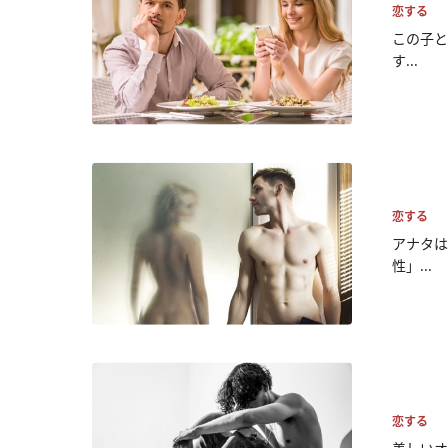
恋する
この子と
す...
恋する
アナタは
性」...
恋する