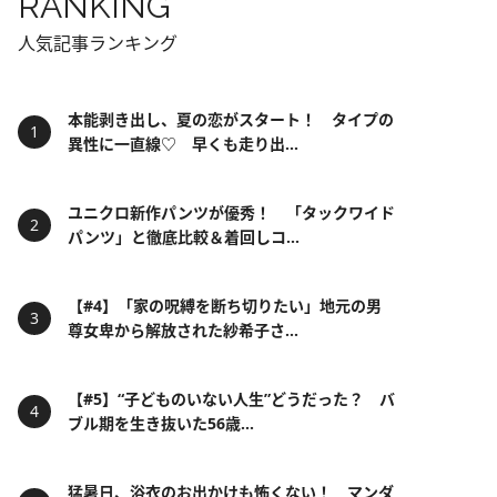
RANKING
人気記事ランキング
本能剥き出し、夏の恋がスタート！ タイプの
異性に一直線♡ 早くも走り出...
ユニクロ新作パンツが優秀！ 「タックワイド
パンツ」と徹底比較＆着回しコ...
【#4】「家の呪縛を断ち切りたい」地元の男
尊女卑から解放された紗希子さ...
【#5】“子どものいない人生”どうだった？ バ
ブル期を生き抜いた56歳...
猛暑日、浴衣のお出かけも怖くない！ マンダ