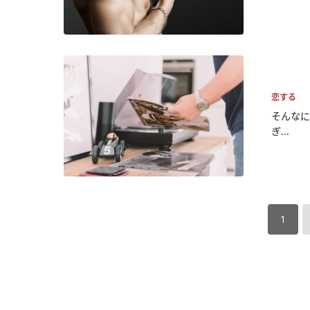
恋する
そんなに
ぎ...
1