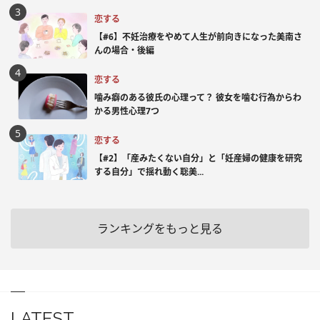
恋する
【#6】不妊治療をやめて人生が前向きになった美南さ
んの場合・後編
恋する
噛み癖のある彼氏の心理って？ 彼女を噛む行為からわ
かる男性心理7つ
恋する
【#2】「産みたくない自分」と「妊産婦の健康を研究
する自分」で揺れ動く聡美...
ランキングをもっと見る
LATEST