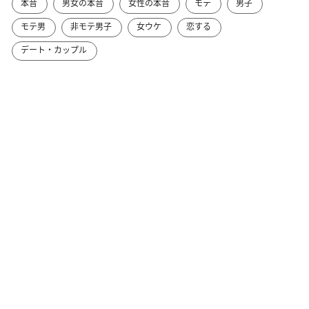
本音
男女の本音
女性の本音
モテ
男子
モテ男
非モテ男子
女ウケ
恋する
デート・カップル