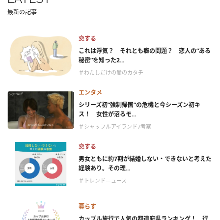
最新の記事
恋する
これは浮気？ それとも癖の問題？ 恋人の“ある
秘密”を知った2...
＃わたしだけの愛のカタチ
エンタメ
シリーズ初“強制帰国”の危機と今シーズン初キ
ス！ 女性が沼るモ...
＃シャッフルアイランド7考察
恋する
男女ともに約7割が結婚しない・できないと考えた
経験あり。その理...
＃トレンドニュース
暮らす
カップル旅行で人気の都道府県ランキング！ 行