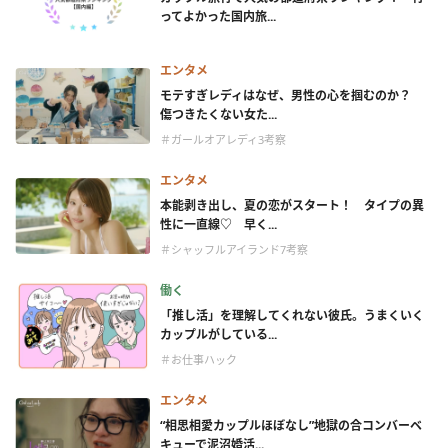
ってよかった国内旅...
エンタメ
モテすぎレディはなぜ、男性の心を掴むのか？
傷つきたくない女た...
＃ガールオアレディ3考察
エンタメ
本能剥き出し、夏の恋がスタート！ タイプの異
性に一直線♡ 早く...
＃シャッフルアイランド7考察
働く
「推し活」を理解してくれない彼氏。うまくいく
カップルがしている...
＃お仕事ハック
エンタメ
“相思相愛カップルほぼなし”地獄の合コンバーベ
キューで泥沼婚活...