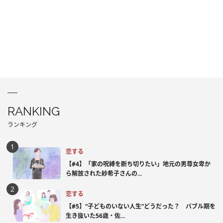
RANKING
ランキング
恋する
【#4】「家の呪縛を断ち切りたい」地元の男尊女卑か
ら解放された紗希子さんの...
恋する
【#5】“子どものいない人生”どうだった？ バブル期を
生き抜いた56歳・佐...