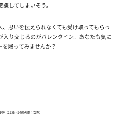
意識してしまいそう。
人、思いを伝えられなくても受け取ってもらっ
が入り交じるのがバレンタイン。あなたも気に
トを贈ってみませんか？
9件（22歳～34歳の働く女性）