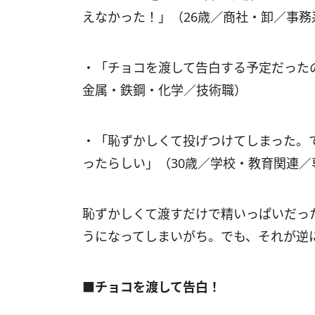
えなかった！」（26歳／商社・卸／事務
・「チョコを渡して告白する予定だった
金属・鉄鋼・化学／技術職）
・「恥ずかしくて投げつけてしまった。
ったらしい」（30歳／学校・教育関連／
恥ずかしくて渡すだけで精いっぱいだっ
うになってしまいがち。でも、それが逆に
■チョコを渡して告白！