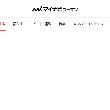
する
暮らす
占う
連載
特集
メンバーコンテンツ