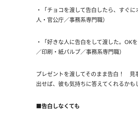
・「チョコを渡して告白したら、すぐに
人・官公庁／事務系専門職）
・「好きな人に告白をして渡した。OKを
／印刷・紙パルプ／事務系専門職）
プレゼントを渡してそのまま告白！ 見
出せば、彼も気持ちに答えてくれるかも
■告白しなくても