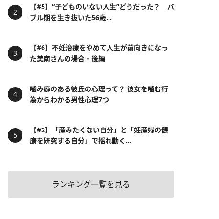
【#5】“子どものいない人生”どうだった？ バ
ブル期を生き抜いた56歳...
【#6】不妊治療をやめて人生が前向きになっ
た美南さんの場合・後編
噛み癖のある彼氏の心理って？ 彼女を噛む行
為からわかる男性心理7つ
【#2】「産みたくない自分」と「妊産婦の健
康を研究する自分」で揺れ動く...
ランキング一覧を見る