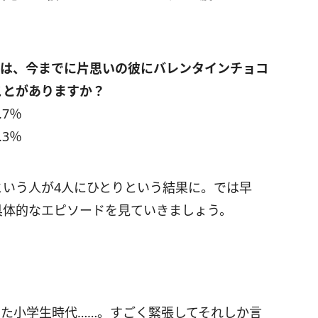
たは、今までに片思いの彼にバレンタインチョコ
ことがありますか？
.7％
.3％
という人が4人にひとりという結果に。では早
具体的なエピソードを見ていきましょう。
った小学生時代……。すごく緊張してそれしか言