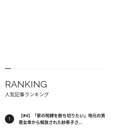
RANKING
人気記事ランキング
【#4】「家の呪縛を断ち切りたい」地元の男
尊女卑から解放された紗希子さ...