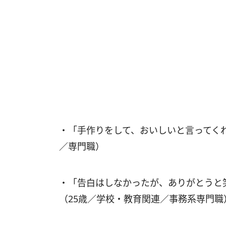
・「手作りをして、おいしいと言ってく
／専門職）
・「告白はしなかったが、ありがとうと
（25歳／学校・教育関連／事務系専門職