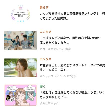
暮らす
カップル旅行で人気の都道府県ランキング！ 行
ってよかった国内旅...
エンタメ
モテすぎレディはなぜ、男性の心を掴むのか？
傷つきたくない女た...
＃ガールオアレディ3考察
エンタメ
本能剥き出し、夏の恋がスタート！ タイプの異
性に一直線♡ 早く...
＃シャッフルアイランド7考察
働く
「推し活」を理解してくれない彼氏。うまくいく
カップルがしている...
＃お仕事ハック