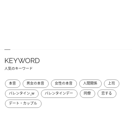
KEYWORD
人気のキーワード
本音
男女の本音
女性の本音
人間関係
上司
バレンタイン_w
バレンタインデー
同僚
恋する
デート・カップル