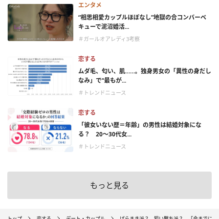
エンタメ
“相思相愛カップルほぼなし”地獄の合コンバーベ
キューで泥沼婚活...
＃ガールオアレディ3考察
恋する
ムダ毛、匂い、肌……。独身男女の「異性の身だし
なみ」で“最もが...
＃トレンドニュース
恋する
「彼女いない歴＝年齢」の男性は結婚対象にな
る？ 20〜30代女...
＃トレンドニュース
もっと見る
トップ
恋する
デート・カップル
ばらまき派？ 狙い撃ち派？ 「今までにバ