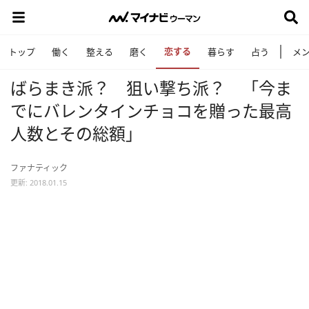
恋する
トップ
働く
整える
磨く
暮らす
占う
メ
ばらまき派？ 狙い撃ち派？ 「今ま
でにバレンタインチョコを贈った最高
人数とその総額」
ファナティック
更新: 2018.01.15