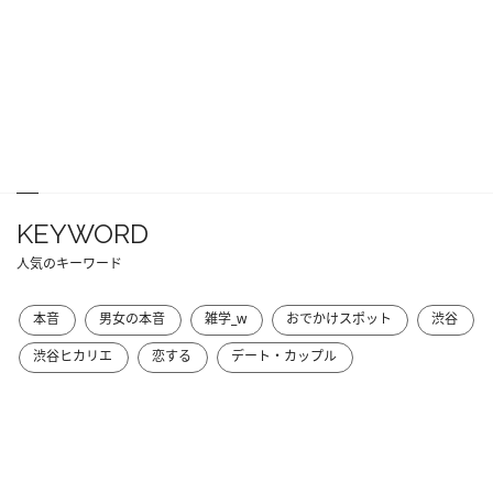
KEYWORD
人気のキーワード
本音
男女の本音
雑学_w
おでかけスポット
渋谷
渋谷ヒカリエ
恋する
デート・カップル