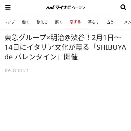
恋する
トップ
働く
整える
磨く
暮らす
占う
メ
東急グループ×明治@渋谷！2月1日～
14日にイタリア文化が薫る「SHIBUYA
de バレンタイン」開催
更新: 2018.01.17