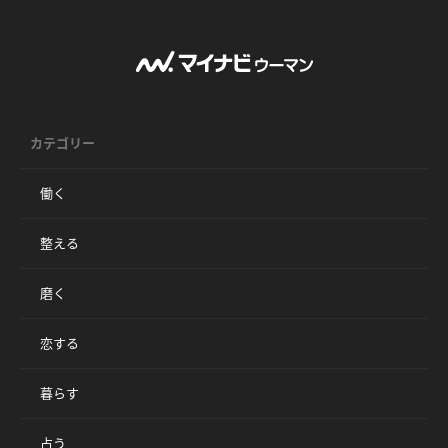
カテゴリー
働く
整える
磨く
恋する
暮らす
占う