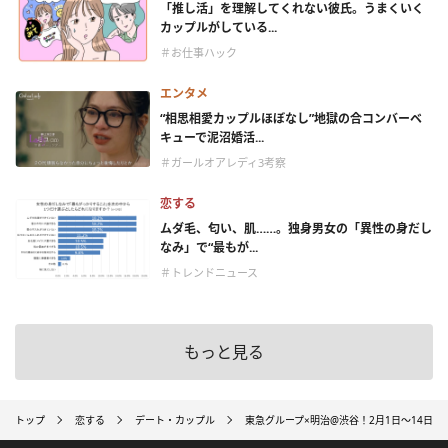
「推し活」を理解してくれない彼氏。うまくいく
カップルがしている...
＃お仕事ハック
エンタメ
“相思相愛カップルほぼなし”地獄の合コンバーベ
キューで泥沼婚活...
＃ガールオアレディ3考察
恋する
ムダ毛、匂い、肌……。独身男女の「異性の身だし
なみ」で“最もが...
＃トレンドニュース
もっと見る
トップ
恋する
デート・カップル
東急グループ×明治@渋谷！2月1日～14日にイ