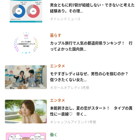
男女ともに約7割が結婚しない・できないと考えた
経験あり。その理...
＃トレンドニュース
暮らす
カップル旅行で人気の都道府県ランキング！ 行
ってよかった国内旅...
エンタメ
モテすぎレディはなぜ、男性の心を掴むのか？
傷つきたくない女た...
＃ガールオアレディ3考察
エンタメ
本能剥き出し、夏の恋がスタート！ タイプの異
性に一直線♡ 早く...
＃シャッフルアイランド7考察
働く