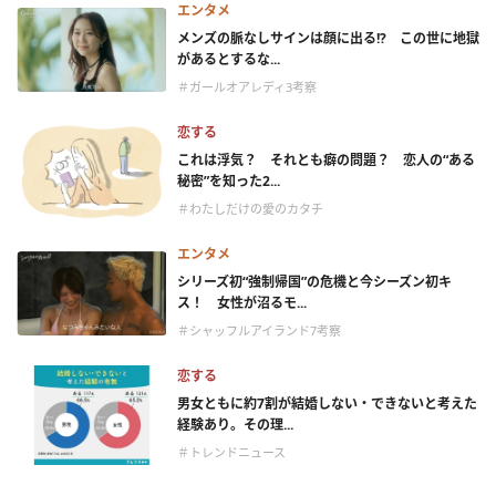
エンタメ
メンズの脈なしサインは顔に出る!? この世に地獄
があるとするな...
＃ガールオアレディ3考察
恋する
これは浮気？ それとも癖の問題？ 恋人の“ある
秘密”を知った2...
＃わたしだけの愛のカタチ
エンタメ
シリーズ初“強制帰国”の危機と今シーズン初キ
ス！ 女性が沼るモ...
＃シャッフルアイランド7考察
恋する
男女ともに約7割が結婚しない・できないと考えた
経験あり。その理...
＃トレンドニュース