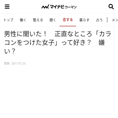
恋する
トップ
働く
整える
磨く
暮らす
占う
メ
男性に聞いた！ 正直なところ「カラ
コンをつけた女子」って好き？ 嫌
い？
更新: 2017.07.20