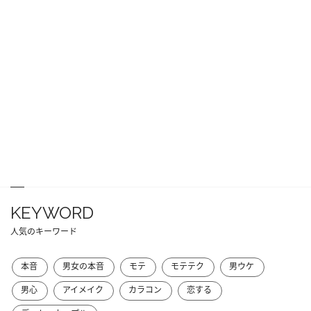
KEYWORD
人気のキーワード
本音
男女の本音
モテ
モテテク
男ウケ
男心
アイメイク
カラコン
恋する