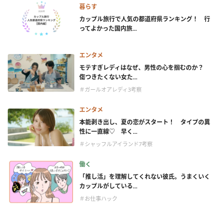
暮らす
カップル旅行で人気の都道府県ランキング！ 行
ってよかった国内旅...
エンタメ
モテすぎレディはなぜ、男性の心を掴むのか？
傷つきたくない女た...
＃ガールオアレディ3考察
エンタメ
本能剥き出し、夏の恋がスタート！ タイプの異
性に一直線♡ 早く...
＃シャッフルアイランド7考察
働く
「推し活」を理解してくれない彼氏。うまくいく
カップルがしている...
＃お仕事ハック