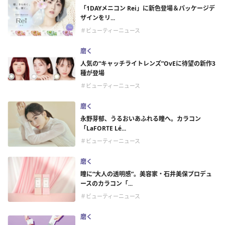
「1DAYメニコン Rei」に新色登場＆パッケージデ
ザインをリ...
＃ビューティーニュース
磨く
人気の“キャッチライトレンズ”OvEに待望の新作3
種が登場
＃ビューティーニュース
磨く
永野芽郁、うるおいあふれる瞳へ。カラコン
「LaFORTE Lé...
＃ビューティーニュース
磨く
瞳に“大人の透明感”。美容家・石井美保プロデュ
ースのカラコン「...
＃ビューティーニュース
磨く