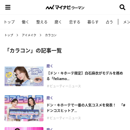
トップ
働く
整える
磨く
恋する
暮らす
占う
メ
トップ
アイメイク
カラコン
「カラコン」の記事一覧
磨く
【ドン・キホーテ限定】白石麻衣がモデルを務め
る「feliamo...
＃ビューティーニュース
磨く
ドン・キホーテで一番の人気コスメを発表！ 「#
ドンコスヒットア...
＃ビューティーニュース
磨く