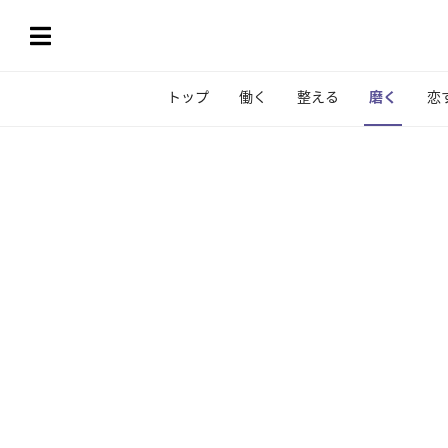
トップ
働く
整える
磨く
恋