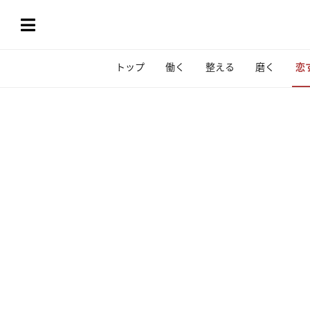
トップ
働く
整える
磨く
恋