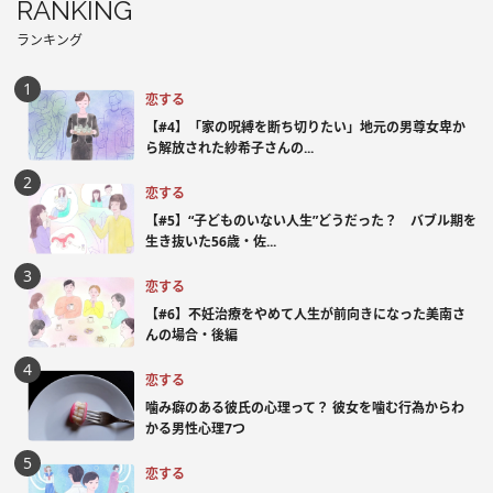
RANKING
ランキング
恋する
【#4】「家の呪縛を断ち切りたい」地元の男尊女卑か
ら解放された紗希子さんの...
恋する
【#5】“子どものいない人生”どうだった？ バブル期を
生き抜いた56歳・佐...
恋する
【#6】不妊治療をやめて人生が前向きになった美南さ
んの場合・後編
恋する
噛み癖のある彼氏の心理って？ 彼女を噛む行為からわ
かる男性心理7つ
恋する