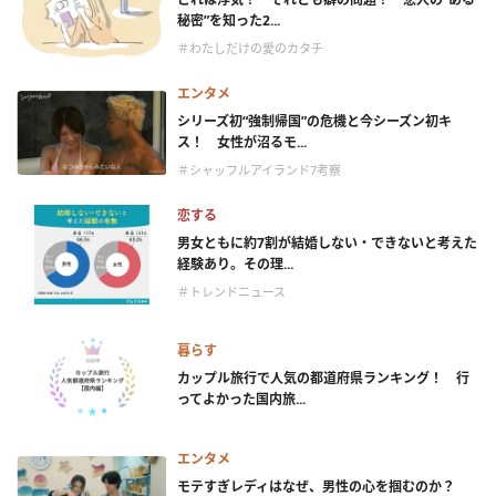
秘密”を知った2...
＃わたしだけの愛のカタチ
エンタメ
シリーズ初“強制帰国”の危機と今シーズン初キ
ス！ 女性が沼るモ...
＃シャッフルアイランド7考察
恋する
男女ともに約7割が結婚しない・できないと考えた
経験あり。その理...
＃トレンドニュース
暮らす
カップル旅行で人気の都道府県ランキング！ 行
ってよかった国内旅...
エンタメ
モテすぎレディはなぜ、男性の心を掴むのか？