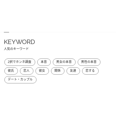
KEYWORD
人気のキーワード
2択でホンネ調査
本音
男女の本音
男性の本音
彼氏
恋人
彼女
関係
友達
恋する
デート・カップル