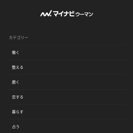
カテゴリー
働く
整える
磨く
恋する
暮らす
占う