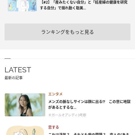
【#2】「産みたくない自分」と「妊産婦の健康を研究
する自分」で揺れ動く聡美...
ランキングをもっと見る
LATEST
最新の記事
エンタメ
メンズの脈なしサインは顔に出る!? この世に地獄
があるとするな...
＃ガールオアレディ3考察
恋する
これは浮気？ それとも癖の問題？ 恋人の“ある