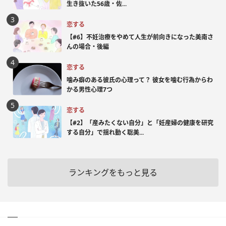
生き抜いた56歳・佐...
恋する
【#6】不妊治療をやめて人生が前向きになった美南さ
んの場合・後編
恋する
噛み癖のある彼氏の心理って？ 彼女を噛む行為からわ
かる男性心理7つ
恋する
【#2】「産みたくない自分」と「妊産婦の健康を研究
する自分」で揺れ動く聡美...
ランキングをもっと見る