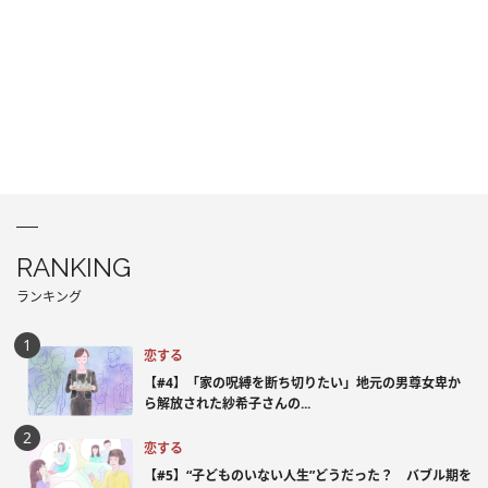
RANKING
ランキング
恋する
【#4】「家の呪縛を断ち切りたい」地元の男尊女卑か
ら解放された紗希子さんの...
恋する
【#5】“子どものいない人生”どうだった？ バブル期を