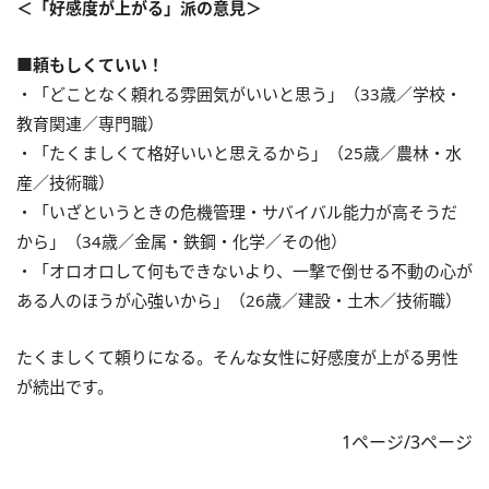
＜「好感度が上がる」派の意見＞
■頼もしくていい！
・「どことなく頼れる雰囲気がいいと思う」（33歳／学校・
教育関連／専門職）
・「たくましくて格好いいと思えるから」（25歳／農林・水
産／技術職）
・「いざというときの危機管理・サバイバル能力が高そうだ
から」（34歳／金属・鉄鋼・化学／その他）
・「オロオロして何もできないより、一撃で倒せる不動の心が
ある人のほうが心強いから」（26歳／建設・土木／技術職）
たくましくて頼りになる。そんな女性に好感度が上がる男性
が続出です。
1ページ/3ページ