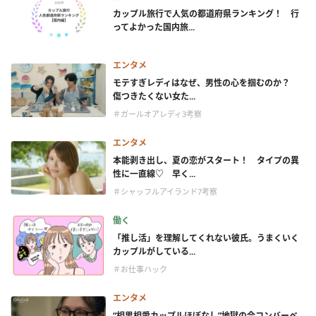
カップル旅行で人気の都道府県ランキング！ 行
ってよかった国内旅...
エンタメ
モテすぎレディはなぜ、男性の心を掴むのか？
傷つきたくない女た...
＃ガールオアレディ3考察
エンタメ
本能剥き出し、夏の恋がスタート！ タイプの異
性に一直線♡ 早く...
＃シャッフルアイランド7考察
働く
「推し活」を理解してくれない彼氏。うまくいく
カップルがしている...
＃お仕事ハック
エンタメ
“相思相愛カップルほぼなし”地獄の合コンバーベ