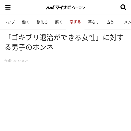
恋する
トップ
働く
整える
磨く
暮らす
占う
メ
「ゴキブリ退治ができる女性」に対す
る男子のホンネ
作成: 2014.08.25