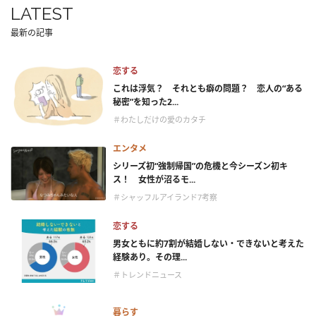
LATEST
最新の記事
恋する
これは浮気？ それとも癖の問題？ 恋人の“ある
秘密”を知った2...
＃わたしだけの愛のカタチ
エンタメ
シリーズ初“強制帰国”の危機と今シーズン初キ
ス！ 女性が沼るモ...
＃シャッフルアイランド7考察
恋する
男女ともに約7割が結婚しない・できないと考えた
経験あり。その理...
＃トレンドニュース
暮らす