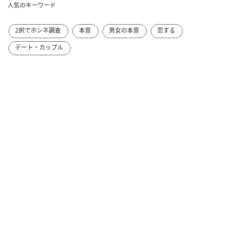
人気のキーワード
2択でホンネ調査
本音
男女の本音
恋する
デート・カップル