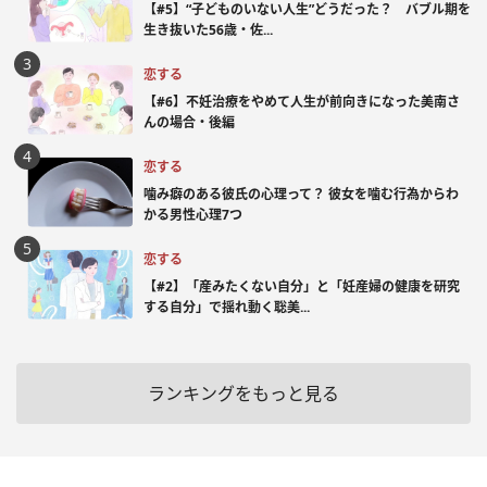
【#5】“子どものいない人生”どうだった？ バブル期を
生き抜いた56歳・佐...
恋する
【#6】不妊治療をやめて人生が前向きになった美南さ
んの場合・後編
恋する
噛み癖のある彼氏の心理って？ 彼女を噛む行為からわ
かる男性心理7つ
恋する
【#2】「産みたくない自分」と「妊産婦の健康を研究
する自分」で揺れ動く聡美...
ランキングをもっと見る