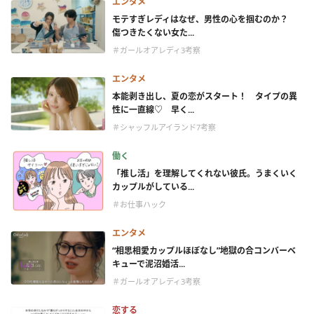
エンタメ
モテすぎレディはなぜ、男性の心を掴むのか？
傷つきたくない女た...
＃ガールオアレディ3考察
エンタメ
本能剥き出し、夏の恋がスタート！ タイプの異
性に一直線♡ 早く...
＃シャッフルアイランド7考察
働く
「推し活」を理解してくれない彼氏。うまくいく
カップルがしている...
＃お仕事ハック
エンタメ
“相思相愛カップルほぼなし”地獄の合コンバーベ
キューで泥沼婚活...
＃ガールオアレディ3考察
恋する