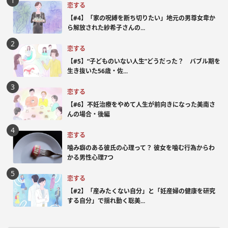
恋する
【#4】「家の呪縛を断ち切りたい」地元の男尊女卑か
ら解放された紗希子さんの...
恋する
【#5】“子どものいない人生”どうだった？ バブル期を
生き抜いた56歳・佐...
恋する
【#6】不妊治療をやめて人生が前向きになった美南さ
んの場合・後編
恋する
噛み癖のある彼氏の心理って？ 彼女を噛む行為からわ
かる男性心理7つ
恋する
【#2】「産みたくない自分」と「妊産婦の健康を研究
する自分」で揺れ動く聡美...