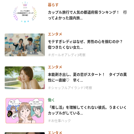
暮らす
カップル旅行で人気の都道府県ランキング！ 行
ってよかった国内旅...
エンタメ
モテすぎレディはなぜ、男性の心を掴むのか？
傷つきたくない女た...
＃ガールオアレディ3考察
エンタメ
本能剥き出し、夏の恋がスタート！ タイプの異
性に一直線♡ 早く...
＃シャッフルアイランド7考察
働く
「推し活」を理解してくれない彼氏。うまくいく
カップルがしている...
＃お仕事ハック
エンタメ