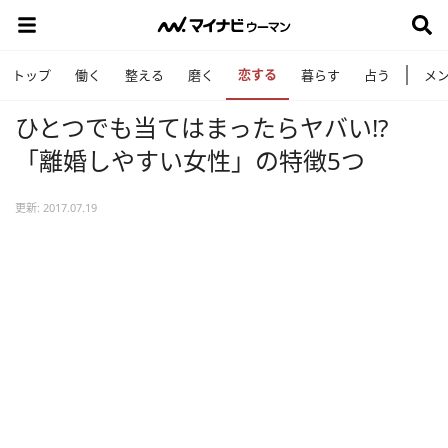
恋する
トップ
働く
整える
磨く
暮らす
占う
メ
ひとつでも当てはまったらヤバい!?
「離婚しやすい女性」の特徴5つ
更新: 2017.07.19