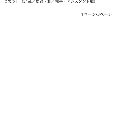
と思う」（31歳／商社・卸／秘書・アシスタント職）
1ページ/3ページ