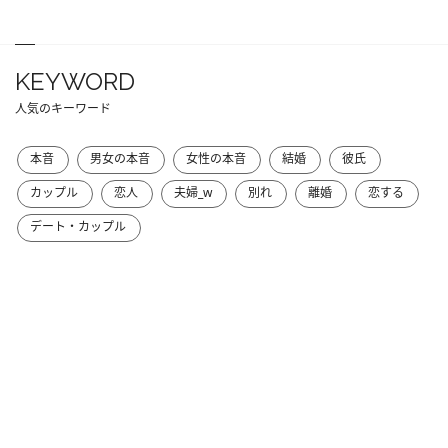
KEYWORD
人気のキーワード
本音
男女の本音
女性の本音
結婚
彼氏
カップル
恋人
夫婦_w
別れ
離婚
恋する
デート・カップル