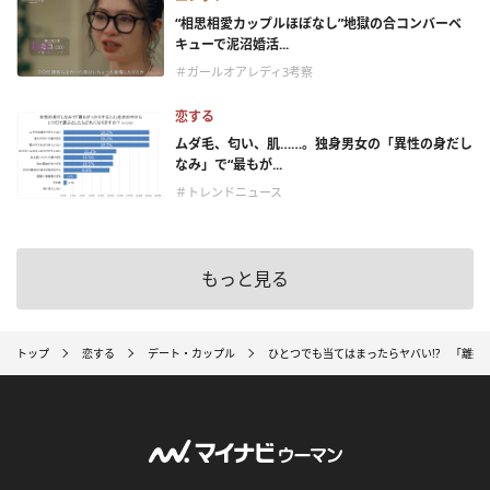
“相思相愛カップルほぼなし”地獄の合コンバーベ
キューで泥沼婚活...
＃ガールオアレディ3考察
恋する
ムダ毛、匂い、肌……。独身男女の「異性の身だし
なみ」で“最もが...
＃トレンドニュース
もっと見る
トップ
恋する
デート・カップル
ひとつでも当てはまったらヤバい!? 「離婚