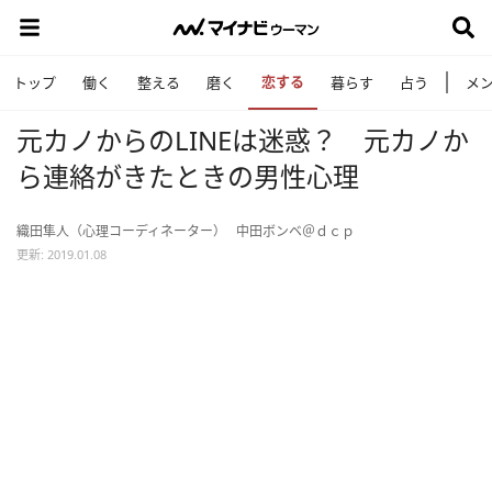
恋する
トップ
働く
整える
磨く
暮らす
占う
メ
元カノからのLINEは迷惑？ 元カノか
ら連絡がきたときの男性心理
織田隼人（心理コーディネーター）
中田ボンベ＠ｄｃｐ
更新: 2019.01.08