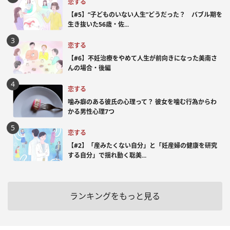
恋する
【#5】“子どものいない人生”どうだった？ バブル期を
生き抜いた56歳・佐...
恋する
【#6】不妊治療をやめて人生が前向きになった美南さ
んの場合・後編
恋する
噛み癖のある彼氏の心理って？ 彼女を噛む行為からわ
かる男性心理7つ
恋する
【#2】「産みたくない自分」と「妊産婦の健康を研究
する自分」で揺れ動く聡美...
ランキングをもっと見る