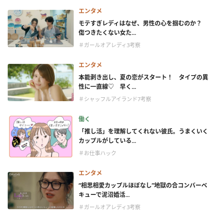
エンタメ
モテすぎレディはなぜ、男性の心を掴むのか？
傷つきたくない女た...
＃ガールオアレディ3考察
エンタメ
本能剥き出し、夏の恋がスタート！ タイプの異
性に一直線♡ 早く...
＃シャッフルアイランド7考察
働く
「推し活」を理解してくれない彼氏。うまくいく
カップルがしている...
＃お仕事ハック
エンタメ
“相思相愛カップルほぼなし”地獄の合コンバーベ
キューで泥沼婚活...
＃ガールオアレディ3考察