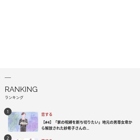
RANKING
ランキング
恋する
【#4】「家の呪縛を断ち切りたい」地元の男尊女卑か
ら解放された紗希子さんの...