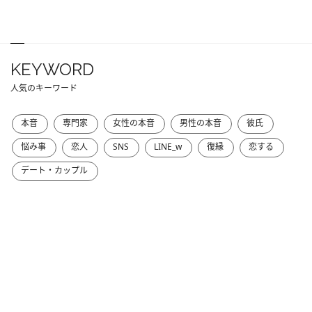
KEYWORD
人気のキーワード
本音
専門家
女性の本音
男性の本音
彼氏
悩み事
恋人
SNS
LINE_w
復縁
恋する
デート・カップル