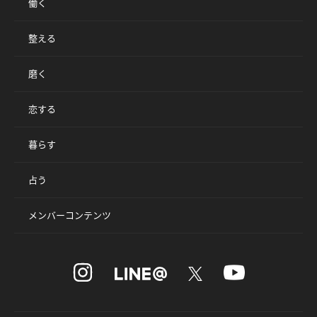
働く
整える
磨く
恋する
暮らす
占う
メンバーコンテンツ