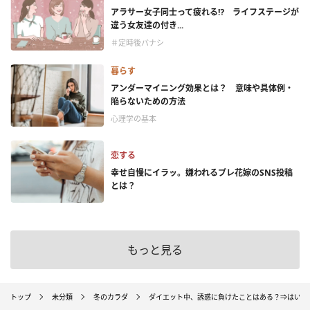
アラサー女子同士って疲れる⁉ ライフステージが
違う女友達の付き...
＃定時後バナシ
暮らす
アンダーマイニング効果とは？ 意味や具体例・
陥らないための方法
心理学の基本
恋する
幸せ自慢にイラッ。嫌われるプレ花嫁のSNS投稿
とは？
もっと見る
トップ
未分類
冬のカラダ
ダイエット中、誘惑に負けたことはある？⇒はい62