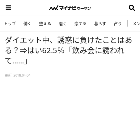
トップ
働く
整える
磨く
恋する
暮らす
占う
メ
ダイエット中、誘惑に負けたことはあ
る？⇒はい62.5％「飲み会に誘われ
て……」
更新: 2018.04.04