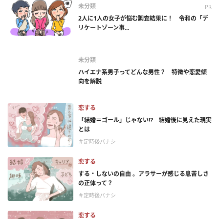
未分類
PR
2人に1人の女子が悩む調査結果に！ 令和の「デ
リケートゾーン事...
未分類
ハイエナ系男子ってどんな男性？ 特徴や恋愛傾
向を解説
恋する
「結婚＝ゴール」じゃない⁉ 結婚後に見えた現実
とは
＃定時後バナシ
恋する
する・しないの自由 。アラサーが感じる息苦しさ
の正体って？
＃定時後バナシ
恋する